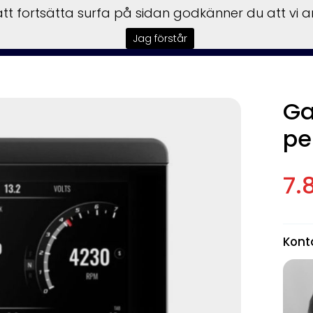
t fortsätta surfa på sidan godkänner du att vi 
er
Husbilar
Säljförmedling
Båttrailer
Begagnat
Fin
Jag förstår
Ga
pe
7.
Kont