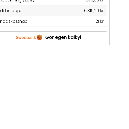
ndpenning (20%):
1.579,80 kr
editbelopp:
6.319,20 kr
nadskostnad:
121 kr
Gör egen kalkyl