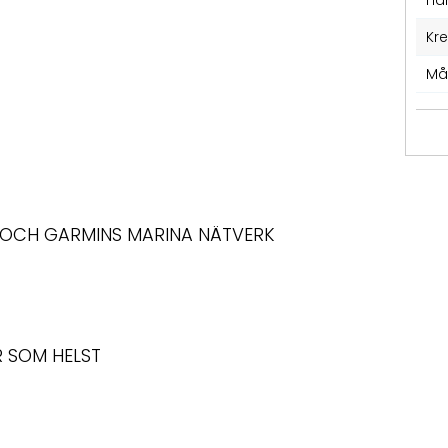
Ha
Kr
Må
 OCH GARMINS MARINA NÄTVERK
R SOM HELST