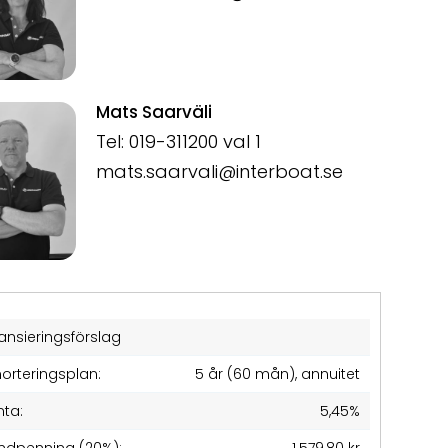
Mats Saarväli
Tel: 019-311200 val 1
mats.saarvali@interboat.se
ansieringsförslag
orteringsplan:
5 år (60 mån), annuitet
nta:
5,45%