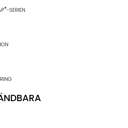
®
AP
-SERIEN
ION
ERING
VÄNDBARA