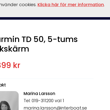
använder cookies.
Klicka här för mer information
.
ansiering
Tillbehör
Verkstad
Om oss
Kampanjer
rmin TD 50, 5-tums
kskärm
899 kr
akt
Marina Larsson
Tel: 019-311200 val 1
marina.larsson@interboat.se