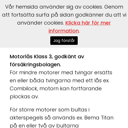
Vår hemsida använder sig av cookies. Genom
att fortsätta surfa på sidan godkänner du att vi
använder cookies.
Klicka här för mer
Start
>
Båtar
>
Säkerhet
information
.
Jag förstår
Säkerhet för din båt, båtmotor och trailer
Motorlås Klass 3, godkänt av
försäkringsbolagen.
För mindre motorer med tvingar ersätts
en eller båda tvingarna med ett lås ex.
Combilock, motorn kan fortfarande
plockas av.
För större motorer som bultas i
akterspegels så används ex. Bema Titan
på en eller två av bultarna