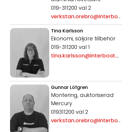
019-311200 val 2
verkstan.orebro@interboat.se
Tina Karlsson
Ekonomi, säljare tillbehör
019-311200 val 1
tina.karlsson@interboat.se
Gunnar Löfgren
Montering, auktoriserad
Mercury
019311200 val 2
verkstan.orebro@interboat.se