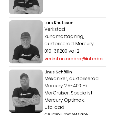
Lars Knutsson
Verkstad
kundmottagning,
auktoriserad Mercury
019-311200 val 2
verkstan.orebro@interboat.se
Linus Schöllin
Mekaniker, auktoriserad
Mercury 2,5-400 Hk,
MerCruiser, Specialist
Mercury Optimax,
Utbildad
aluminiumsvetsare