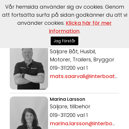
Vår hemsida använder sig av cookies. Genom
att fortsätta surfa på sidan godkänner du att vi
använder cookies.
Klicka här för mer
Start
>
Om oss
>
Vi som jobbar här
information
.
Jag förstår
Mats Saarväli
Säljare Båt, Husbil,
Motorer, Trailers, Bryggor
019-311200 val 1
mats.saarvali@interboat.se
Marina Larsson
Säljare, tillbehör
019-311200 val 1
marina.larsson@interboat.se