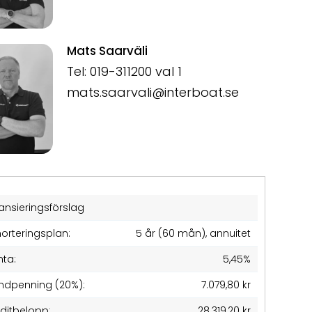
Mats Saarväli
Tel: 019-311200 val 1
mats.saarvali@interboat.se
ansieringsförslag
orteringsplan:
5 år (60 mån), annuitet
nta:
5,45%
ndpenning (20%):
7.079,80 kr
editbelopp:
28.319,20 kr