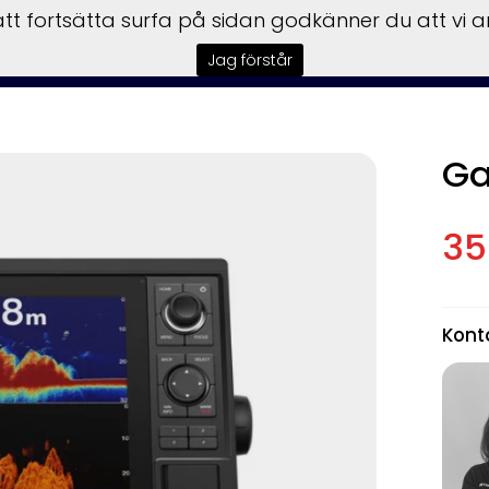
t fortsätta surfa på sidan godkänner du att vi 
er
Husbilar
Säljförmedling
Båttrailer
Begagnat
Fin
Jag förstår
Ga
35
Kont