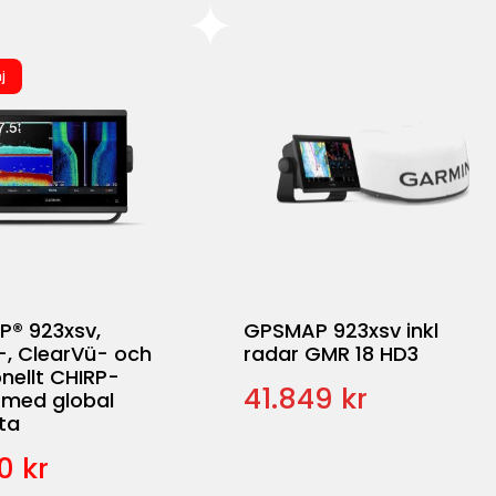
j
® 923xsv,
GPSMAP 923xsv inkl
-, ClearVü- och
radar GMR 18 HD3
onellt CHIRP-
41.849 kr
 med global
ta
0 kr