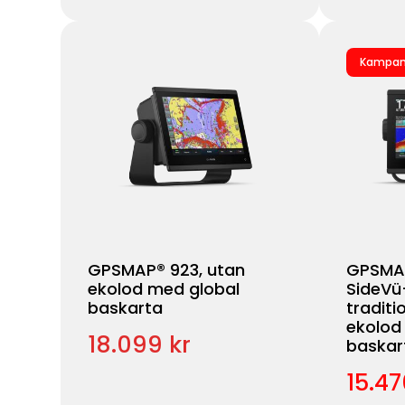
Kampan
GPSMAP® 923, utan
GPSMAP
ekolod med global
SideVü
baskarta
traditi
ekolod
18.099 kr
baskar
15.47