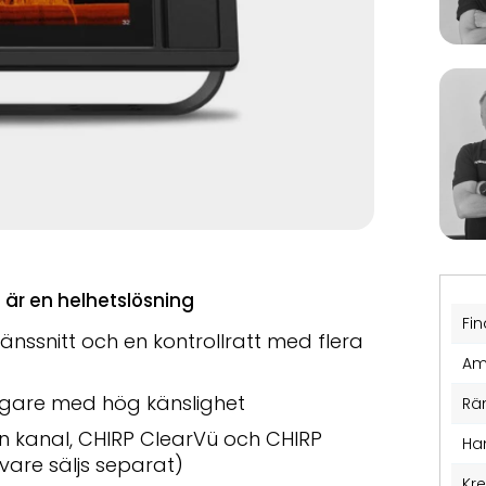
är en helhetslösning
Fin
ssnitt och en kontrollratt med flera
Am
agare med hög känslighet
Rä
n kanal, CHIRP ClearVü och CHIRP
Ha
vare säljs separat)
Kr