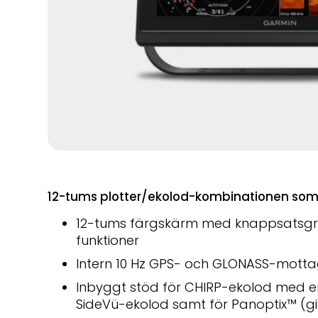
12-tums plotter/ekolod-kombinationen som 
12-tums färgskärm med knappsatsgrän
funktioner
Intern 10 Hz GPS- och GLONASS-mott
Inbyggt stöd för CHIRP-ekolod med e
SideVü-ekolod samt för Panoptix™ (gi