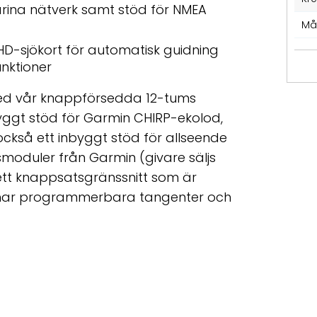
arina nätverk samt stöd för NMEA
Må
 HD-sjökort för automatisk guidning
nktioner
med vår knappförsedda 12-tums
yggt stöd för Garmin CHIRP-ekolod,
ckså ett inbyggt stöd för allseende
moduler från Garmin (givare säljs
 ett knappsatsgränssnitt som är
 har programmerbara tangenter och