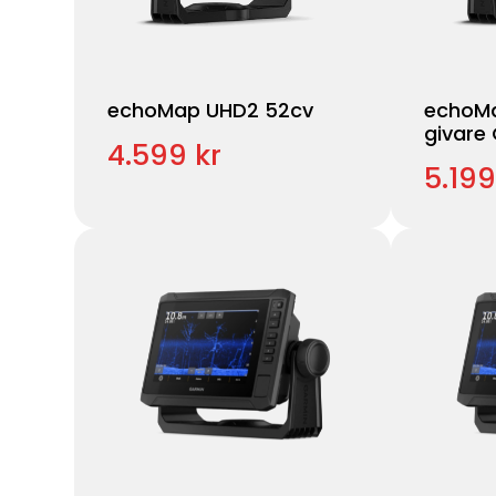
echoMap UHD2 52cv
echoMa
givare
4.599 kr
5.199