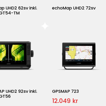
p UHD2 62sv inkl.
echoMap UHD2 72sv
 GT54-TM
P UHD2 92sv inkl.
GPSMAP 723
 GT56
12.049 kr