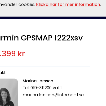
använder cookies.
Klicka här för mer information
.
ansiering
Tillbehör
Verkstad
Om oss
Kampanjer
rmin GPSMAP 1222xsv
.399 kr
akt
Marina Larsson
Tel: 019-311200 val 1
marina.larsson@interboat.se