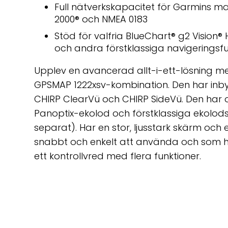
Full nätverkskapacitet för Garmins m
2000
®
och NMEA 0183
Stöd för valfria BlueChart® g2 Vision®
och andra förstklassiga navigeringsfu
Upplev en avancerad allt-i-ett-lösning 
GPSMAP 1222xsv-kombination. Den har inb
CHIRP ClearVü och CHIRP SideVü. Den har o
Panoptix-ekolod och förstklassiga ekolods
separat). Har en stor, ljusstark skärm och
snabbt och enkelt att använda och som
ett kontrollvred med flera funktioner.