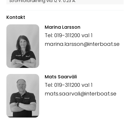
Strömförbrukning vid 12 V: 0.23 A:
Kontakt
Marina Larsson
Tel: 019-311200 val 1
marina.larsson@interboat.se
Mats Saarväli
Tel: 019-311200 val 1
mats.saarvali@interboat.se