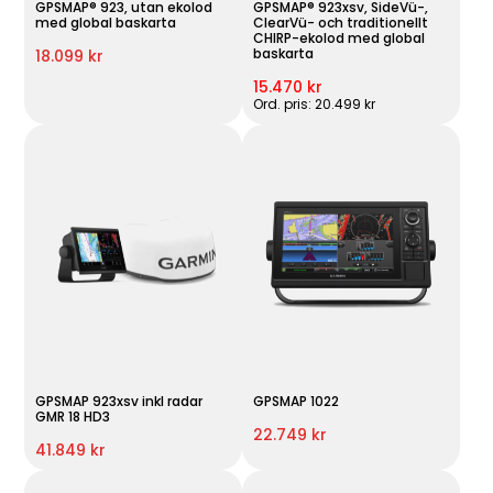
GPSMAP® 923, utan ekolod
GPSMAP® 923xsv, SideVü-,
med global baskarta
ClearVü- och traditionellt
CHIRP-ekolod med global
baskarta
18.099 kr
15.470 kr
Ord. pris: 20.499 kr
GPSMAP 923xsv inkl radar
GPSMAP 1022
GMR 18 HD3
22.749 kr
41.849 kr