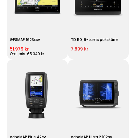
GPSMAP 1623xsv
TD 50, 5-tums pekskärm
51.979 kr
7.899 kr
Ord. pris: 65.349 kr
echoMAP Plus 42cv
echoMAP Ultra 2 102sv