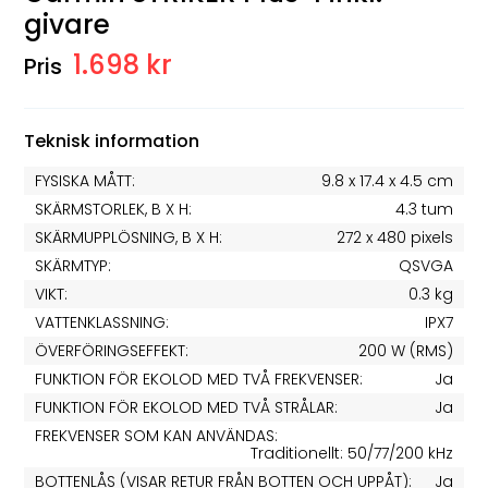
givare
1.698 kr
Teknisk information
FYSISKA MÅTT:
9.8 x 17.4 x 4.5 cm
SKÄRMSTORLEK, B X H:
4.3 tum
SKÄRMUPPLÖSNING, B X H:
272 x 480 pixels
SKÄRMTYP:
QSVGA
VIKT:
0.3 kg
VATTENKLASSNING:
IPX7
ÖVERFÖRINGSEFFEKT:
200 W (RMS)
FUNKTION FÖR EKOLOD MED TVÅ FREKVENSER:
Ja
FUNKTION FÖR EKOLOD MED TVÅ STRÅLAR:
Ja
FREKVENSER SOM KAN ANVÄNDAS:
Traditionellt: 50/77/200 kHz
BOTTENLÅS (VISAR RETUR FRÅN BOTTEN OCH UPPÅT):
Ja