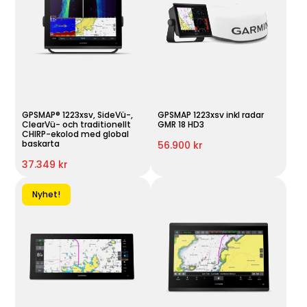
GPSMAP® 1223xsv, SideVü-,
GPSMAP 1223xsv inkl radar
ClearVü- och traditionellt
GMR 18 HD3
CHIRP-ekolod med global
baskarta
56.900 kr
37.349 kr
Nyhet!