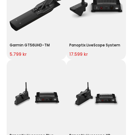
Garmin GT56UHD-TM
Panoptix LiveScope System
5.799 kr
17.599 kr