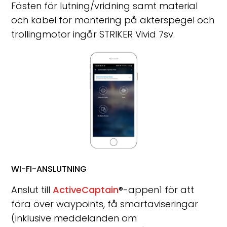
Fästen för lutning/vridning samt material
och kabel för montering på akterspegel och
trollingmotor ingår STRIKER Vivid 7sv.
WI-FI-ANSLUTNING
Anslut till
ActiveCaptain
®
-appen
1
för att
föra över waypoints, få smartaviseringar
(inklusive meddelanden om