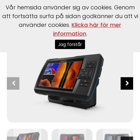
Vår hemsida använder sig av cookies. Genom
att fortsätta surfa på sidan godkänner du att vi
använder cookies.
Klicka här för mer
Start
>
Tillbehör
>
Garmin
>
STRIKER™ Vivid 7sv, med
information
.
GT52HW-TM-givare
Jag förstår