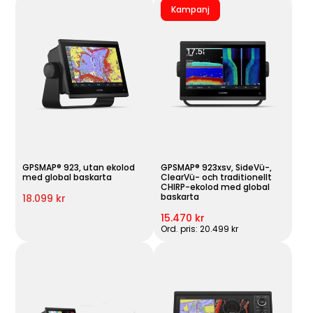
Kampanj
GPSMAP® 923, utan ekolod
GPSMAP® 923xsv, SideVü-,
med global baskarta
ClearVü- och traditionellt
CHIRP-ekolod med global
baskarta
18.099 kr
15.470 kr
Ord. pris: 20.499 kr