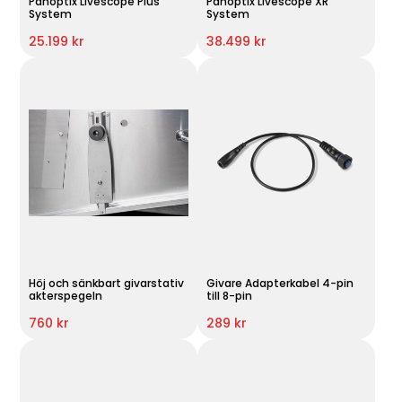
Panoptix Livescope Plus
Panoptix Livescope XR
System
System
25.199 kr
38.499 kr
Höj och sänkbart givarstativ
Givare Adapterkabel 4-pin
akterspegeln
till 8-pin
760 kr
289 kr