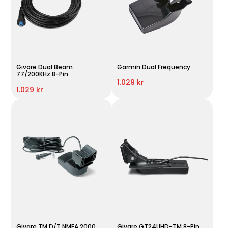
Givare Dual Beam
Garmin Dual Frequency
77/200KHz 8-Pin
1.029 kr
1.029 kr
Givare TM D/T NMEA 2000
Givare GT24UHD-TM 8-Pin