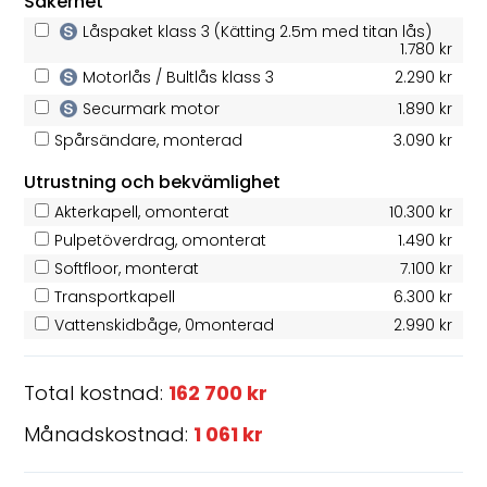
Säkerhet
Låspaket klass 3 (Kätting 2.5m med titan lås)
1.780 kr
Motorlås / Bultlås klass 3
2.290 kr
Securmark motor
1.890 kr
Spårsändare, monterad
3.090 kr
Utrustning och bekvämlighet
Akterkapell, omonterat
10.300 kr
Pulpetöverdrag, omonterat
1.490 kr
Softfloor, monterat
7.100 kr
Transportkapell
6.300 kr
Vattenskidbåge, 0monterad
2.990 kr
Total kostnad:
162 700 kr
Månadskostnad:
1 061 kr