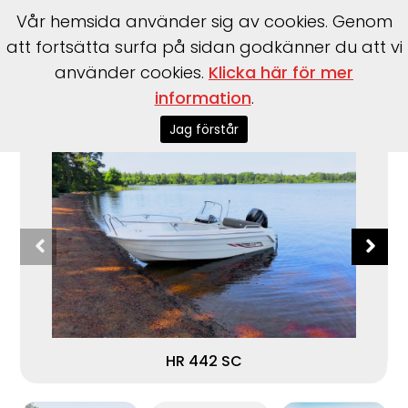
Vår hemsida använder sig av cookies. Genom
att fortsätta surfa på sidan godkänner du att vi
använder cookies.
Klicka här för mer
Start
>
Båtar
>
HR Boat
>
442 SC
information
.
Jag förstår
HR 442 SC
HR 442 SC Mercury F50 ELPT EFI vid