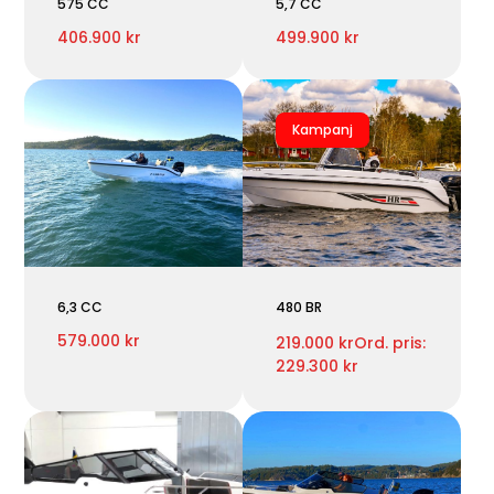
575 CC
5,7 CC
406.900 kr
499.900 kr
Kampanj
6,3 CC
480 BR
579.000 kr
219.000 kr
Ord. pris:
229.300 kr