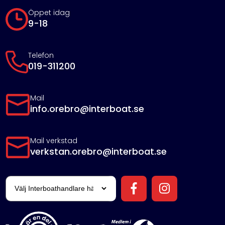
Öppet idag
9-18
Telefon
019-311200
Mail
info.orebro@interboat.se
Mail verkstad
verkstan.orebro@interboat.se