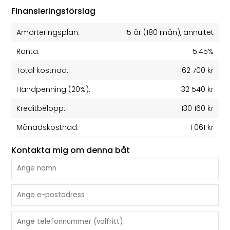
Finansieringsförslag
Amorteringsplan:
15 år
(
180
mån), annuitet
Ränta:
5.45%
Total kostnad:
162 700 kr
Handpenning (20%):
32 540 kr
Kreditbelopp:
130 160 kr
Månadskostnad:
1 061 kr
Kontakta mig om denna båt