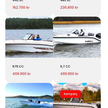
442 SC
480 SC
162.700 kr
236.800 kr
575 CC
5,7 CC
406.900 kr
499.900 kr
Kampanj