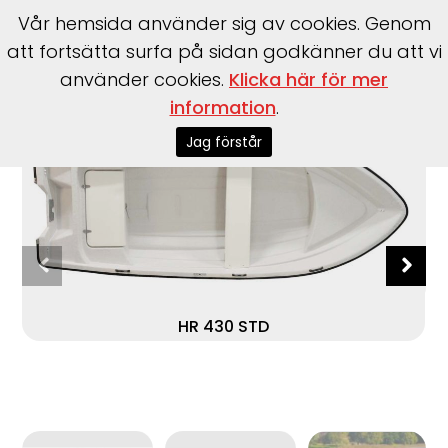
Vår hemsida använder sig av cookies. Genom
att fortsätta surfa på sidan godkänner du att vi
använder cookies.
Klicka här för mer
Start
>
Båtar
>
HR Boat
>
430 STD
information
.
Jag förstår
HR 430 STD