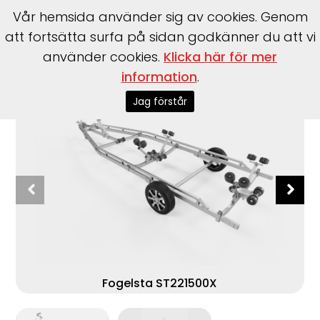
Vår hemsida använder sig av cookies. Genom
att fortsätta surfa på sidan godkänner du att vi
använder cookies.
Klicka här för mer
Start
>
Båttrailer
>
Fogelsta
>
ST221500 SVX
information
.
Jag förstår
Fogelsta ST221500X