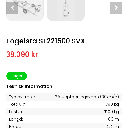
Fogelsta ST221500 SVX
38.090 kr
I lager
Teknisk information
Typ av trailer:
Båtupptagningsvagn (30km/h)
Totalvikt:
1790 kg
Lastvikt:
1500 kg
Längd:
6,3 m
Bredd:
2,12 m