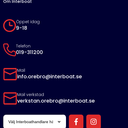
Om Interboat
Öppet idag
9-18
Telefon
019-311200
Mail
info.orebro@interboat.se
Mail verkstad
verkstan.orebro@interboat.se