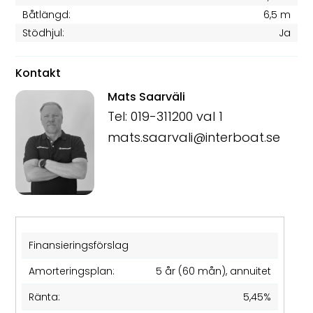
Båtlängd:
6,5 m
Stödhjul:
Ja
Kontakt
Mats Saarväli
Tel: 019-311200 val 1
mats.saarvali@interboat.se
Finansieringsförslag
Amorteringsplan:
5 år (60 mån), annuitet
Ränta:
5,45%