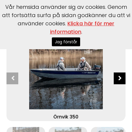
Vår hemsida använder sig av cookies. Genom
att fortsätta surfa på sidan godkänner du att vi
använder cookies.
Klicka här för mer
Start
>
Båtar
>
Örnvik
>
350
information
.
Jag förstår
Örnvik 350