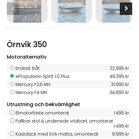
Örnvik 350
Motoralternativ
Endast båt
22.995 kr
ePropulsion Spirit 1.0 Plus
49.395 kr
Mercury F2,5 MH
31.990 kr
Mercury F4 MH
34.890 kr
Utrustning och bekvämlighet
Elmotorfäste omonterat
1.495 kr
Fällbar stol & underrede vridbart, omonterat
1.495 kr
Kastdäck med EVA matta, omonterat
9.995 kr