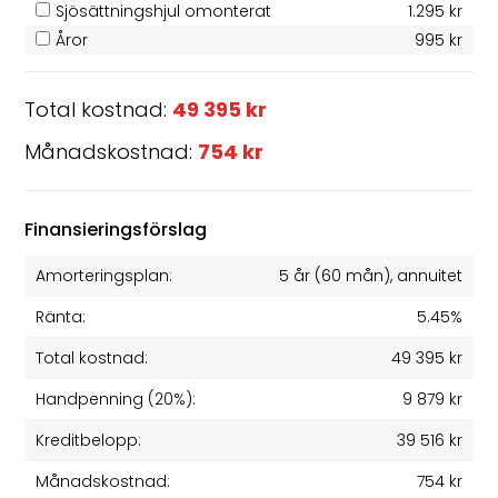
Sjösättningshjul omonterat
1.295 kr
Åror
995 kr
Total kostnad:
49 395 kr
Månadskostnad:
754 kr
Finansieringsförslag
Amorteringsplan:
5 år
(
60
mån), annuitet
Ränta:
5.45%
Total kostnad:
49 395 kr
Handpenning (20%):
9 879 kr
Kreditbelopp:
39 516 kr
Månadskostnad:
754 kr