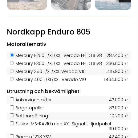
Nordkapp Enduro 805
Motoralternativ
Mercury F250 L/XL/XXL Verado EFI DTS V8
1.287.400 kr
Mercury F300 L/XL/XXL Verado EFI DTS V8
1.336.000 kr
Mercury 350 L/XL/XXL Verado V10
1.415.900 kr
Mercury 400 L/XL/XXL Verado V10
1.464.000 kr
Utrustning och bekvämlighet
Ankarvinch akter
47.000 kr
Bogpropeller
37.000 kr
Bottenmålning
10.200 kr
Fusion MS-RA210 med XXL Signatur ljudpaket
39.000 kr
Garmin 1223 XSV
42.400 kr