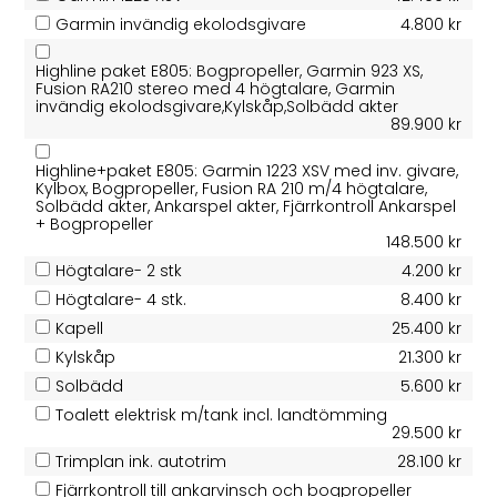
Garmin invändig ekolodsgivare
4.800 kr
Highline paket E805: Bogpropeller, Garmin 923 XS,
Fusion RA210 stereo med 4 högtalare, Garmin
invändig ekolodsgivare,Kylskåp,Solbädd akter
89.900 kr
Highline+paket E805: Garmin 1223 XSV med inv. givare,
Kylbox, Bogpropeller, Fusion RA 210 m/4 högtalare,
Solbädd akter, Ankarspel akter, Fjärrkontroll Ankarspel
+ Bogpropeller
148.500 kr
Högtalare- 2 stk
4.200 kr
Högtalare- 4 stk.
8.400 kr
Kapell
25.400 kr
Kylskåp
21.300 kr
Solbädd
5.600 kr
Toalett elektrisk m/tank incl. landtömming
29.500 kr
Trimplan ink. autotrim
28.100 kr
Fjärrkontroll till ankarvinsch och bogpropeller