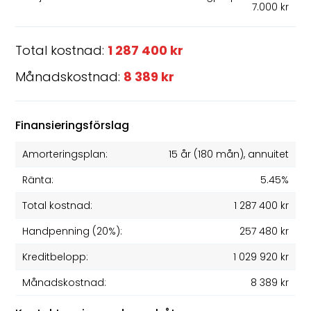
7.000 kr
Total kostnad:
1 287 400 kr
Månadskostnad:
8 389 kr
Finansieringsförslag
Amorteringsplan:
15 år
(
180
mån), annuitet
Ränta:
5.45%
Total kostnad:
1 287 400 kr
Handpenning (20%):
257 480 kr
Kreditbelopp:
1 029 920 kr
Månadskostnad:
8 389 kr