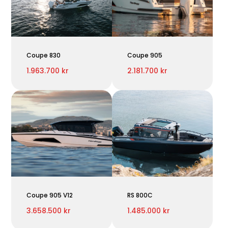
Coupe 830
Coupe 905
1.963.700 kr
2.181.700 kr
Coupe 905 V12
RS 800C
3.658.500 kr
1.485.000 kr