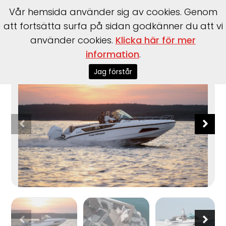
Vår hemsida använder sig av cookies. Genom
att fortsätta surfa på sidan godkänner du att vi
använder cookies.
Klicka här för mer
Start
>
Båtar
>
Nordkapp
>
Enduro 805
information
.
Jag förstår