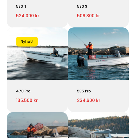
580 T
580 S
524.000 kr
508.800 kr
Nyhet!
470 Pro
535 Pro
135.500 kr
234.600 kr