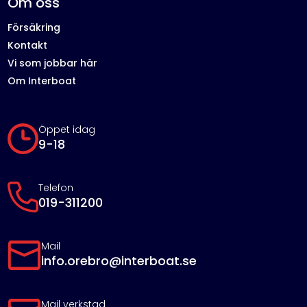
Om oss
Försäkring
Kontakt
Vi som jobbar här
Om Interboat
Öppet idag
9-18
Telefon
019-311200
Mail
info.orebro@interboat.se
Mail verkstad