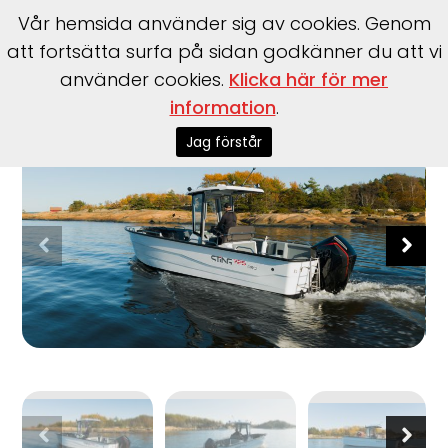
Vår hemsida använder sig av cookies. Genom
att fortsätta surfa på sidan godkänner du att vi
använder cookies.
Klicka här för mer
Start
>
Båtar
>
Sting
>
725 Pro T-Top
information
.
Jag förstår