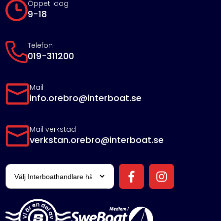
Öppet idag
9-18
Telefon
019-311200
Mail
info.orebro@interboat.se
Mail verkstad
verkstan.orebro@interboat.se