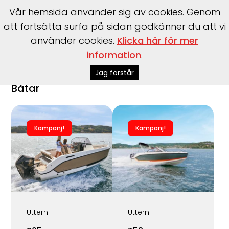
Vår hemsida använder sig av cookies. Genom
att fortsätta surfa på sidan godkänner du att vi
använder cookies.
Klicka här för mer
Start
>
Kampanjer
>
Victory
>
515-open
information
.
Jag förstår
Båtar
Kampanj!
Kampanj!
Uttern
Uttern