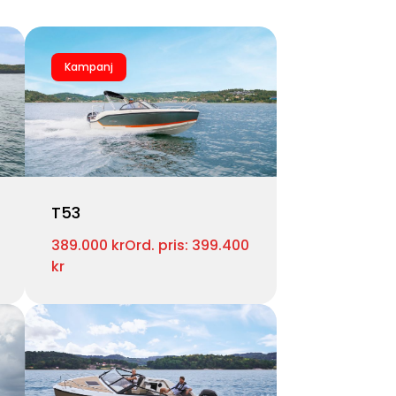
Kampanj
T53
389.000 kr
Ord. pris: 399.400
kr