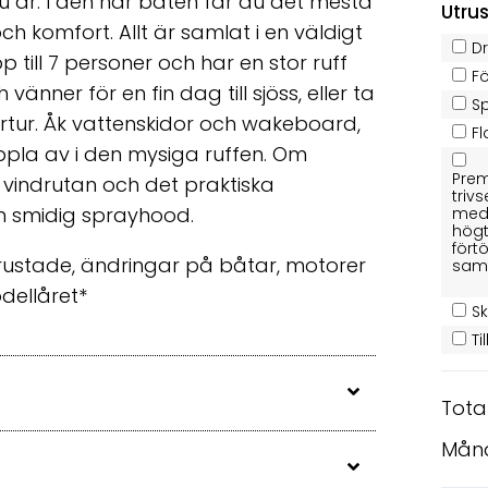
 är. I den här båten får du det mesta
Utru
h komfort. Allt är samlat i en väldigt
Dr
till 7 personer och har en stor ruff
F
vänner för en fin dag till sjöss, eller ta
S
rtur. Åk vattenskidor och wakeboard,
F
ppla av i den mysiga ruffen. Om
Prem
 vindrutan och det praktiska
triv
en smidig sprayhood.
med 
högt
fört
trustade, ändringar på båtar, motorer
samt
dellåret*
S
Ti
Tota
Mån