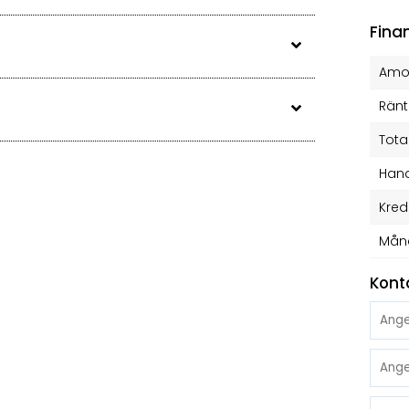
Fina
Amor
Ränt
Tota
Hand
Kred
Mån
Kont