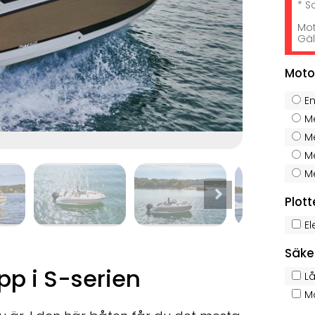
* S
Mot
Gäl
Moto
E
Me
Me
Me
Me
Plot
El
Säke
pp i S-serien
Lå
Mo