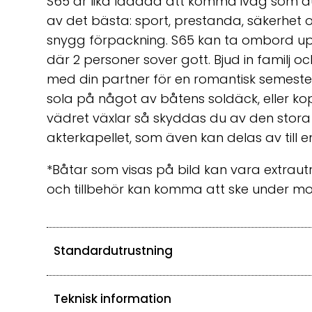
S65 är lika laddad att komma iväg som du
av det bästa: sport, prestanda, säkerhet oc
snygg förpackning. S65 kan ta ombord upp 
där 2 personer sover gott. Bjud in familj och 
med din partner för en romantisk semeste
sola på något av båtens soldäck, eller ko
vädret växlar så skyddas du av den stora
akterkapellet, som även kan delas av till 
*Båtar som visas på bild kan vara extrau
och tillbehör kan komma att ske under mo
Standardutrustning
Teknisk information