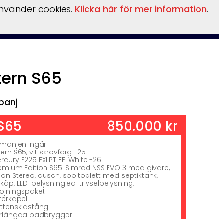
använder cookies.
Klicka här för mer information
.
ansiering
Tillbehör
Verkstad
Om oss
Kampanjer
tern S65
!
panj
S65
850.000 kr
amanjen ingår:
tern S65, vit skrovfärg -25
rcury F225 EXLPT EFI White -26
emium Edition S65: Simrad NSS EVO 3 med givare,
ion Stereo, dusch, spoltoalett med septiktank,
skåp, LED-belysningled-trivselbelysning,
töjningspaket
terkapell
ttenskidstång
rlängda badbryggor