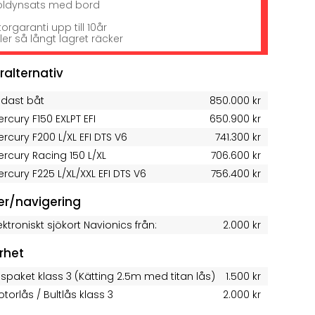
oldynsats med bord
orgaranti upp till 10år
ler så långt lagret räcker
ralternativ
ndast båt
850.000 kr
rcury F150 EXLPT EFI
650.900 kr
rcury F200 L/XL EFI DTS V6
741.300 kr
rcury Racing 150 L/XL
706.600 kr
rcury F225 L/XL/XXL EFI DTS V6
756.400 kr
ter/navigering
ektroniskt sjökort Navionics från:
2.000 kr
rhet
spaket klass 3 (Kätting 2.5m med titan lås)
1.500 kr
torlås / Bultlås klass 3
2.000 kr