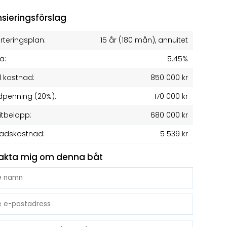
nsieringsförslag
teringsplan:
15 år
(
180
mån), annuitet
a:
5.45%
l kostnad:
850 000 kr
penning (20%):
170 000 kr
itbelopp:
680 000 kr
adskostnad:
5 539 kr
akta mig om denna båt