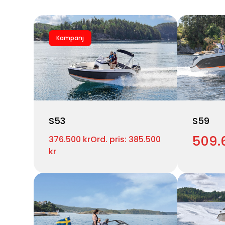
Kampanj
S53
S59
509.
376.500 kr
Ord. pris: 385.500
kr