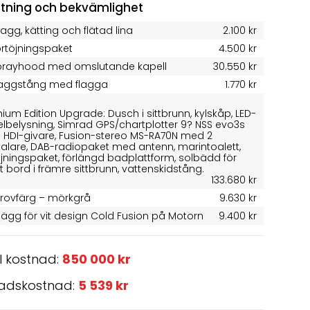
stning och bekvämlighet
agg, kätting och flätad lina
2.100 kr
örtöjningspaket
4.500 kr
prayhood med omslutande kapell
30.550 kr
laggstång med flagga
1.770 kr
ium Edition Upgrade: Dusch i sittbrunn, kylskåp, LED-
selbelysning, Simrad GPS/chartplotter 9? NSS evo3s
HDI-givare, Fusion-stereo MS-RA70N med 2
alare, DAB-radiopaket med antenn, marintoalett,
öjningspaket, förlängd badplattform, solbädd för
 bord i främre sittbrunn, vattenskidstång.
133.680 kr
krovfärg – mörkgrå
9.630 kr
llägg för vit design Cold Fusion på Motorn
9.400 kr
l kostnad:
850 000 kr
adskostnad:
5 539 kr