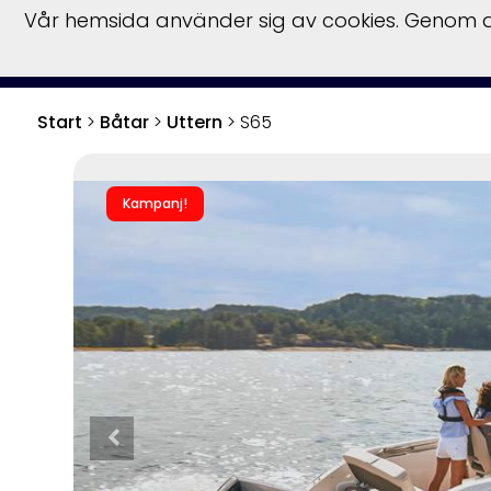
Vår hemsida använder sig av cookies. Genom at
Båtar
Båtmotor
Start
>
Båtar
>
Uttern
>
S65
Kampanj!