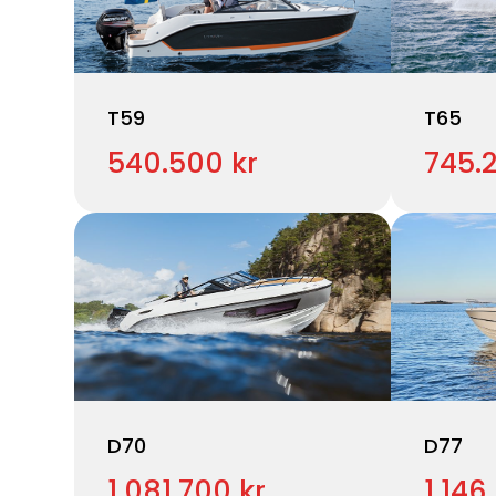
T59
T65
540.500 kr
745.
D70
D77
1.081.700 kr
1.146