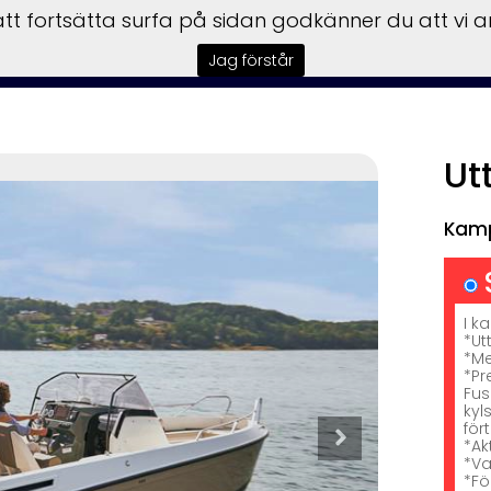
t fortsätta surfa på sidan godkänner du att vi 
er
Husbilar
Säljförmedling
Båttrailer
Begagnat
Fin
Jag förstår
Ut
Kampanj
Kam
I k
*Ut
*Me
*Pr
Fus
kyl
för
*Ak
*Va
*Fö