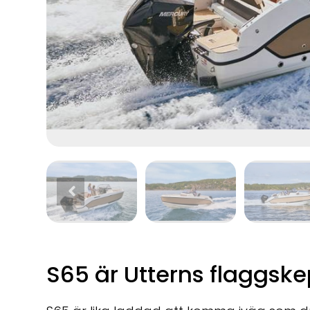
S65 är Utterns flaggske