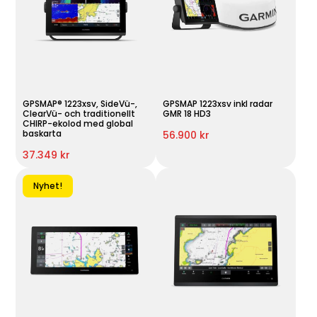
GPSMAP® 1223xsv, SideVü-,
GPSMAP 1223xsv inkl radar
ClearVü- och traditionellt
GMR 18 HD3
CHIRP-ekolod med global
baskarta
56.900 kr
37.349 kr
Nyhet!