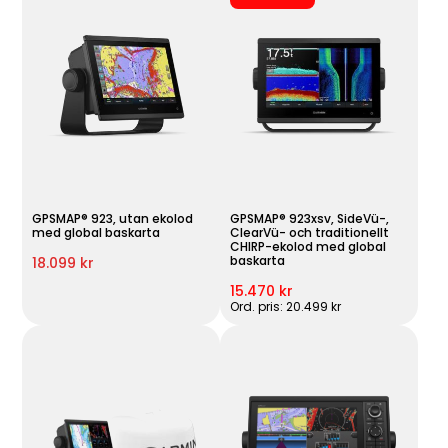
GPSMAP® 923, utan ekolod
GPSMAP® 923xsv, SideVü-,
med global baskarta
ClearVü- och traditionellt
CHIRP-ekolod med global
baskarta
18.099 kr
15.470 kr
Ord. pris: 20.499 kr