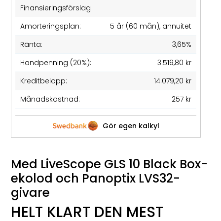
Finansieringsförslag
Amorteringsplan:
5 år (60 mån), annuitet
Ränta:
3,65%
Handpenning (20%):
3.519,80 kr
Kreditbelopp:
14.079,20 kr
Månadskostnad:
257 kr
Gör egen kalkyl
Med LiveScope GLS 10 Black Box-
ekolod och Panoptix LVS32-
givare
HELT KLART DEN MEST