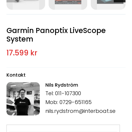
Garmin Panoptix LiveScope
System
17.599 kr
Kontakt
Nils Rydström
Tel: 011-107300
Mob: 0729-651165
nils.rydstrom@interboat.se