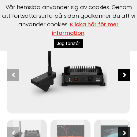
Vår hemsida använder sig av cookies. Genom
att fortsätta surfa på sidan godkänner du att vi
använder cookies.
Klicka här för mer
Start
>
Tillbehör
>
Garmin
>
Panoptix LiveScope System
information
.
Jag förstår