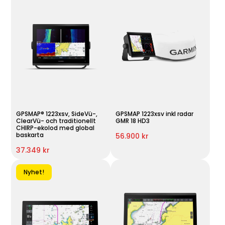
GPSMAP® 1223xsv, SideVü-,
GPSMAP 1223xsv inkl radar
ClearVü- och traditionellt
GMR 18 HD3
CHIRP-ekolod med global
baskarta
56.900 kr
37.349 kr
Nyhet!