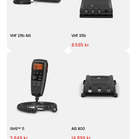
VHF 215i AIS
VHF 315i
8.595 kr
GHS™ 11
AIS 800
3.849 kr
14.899 kr