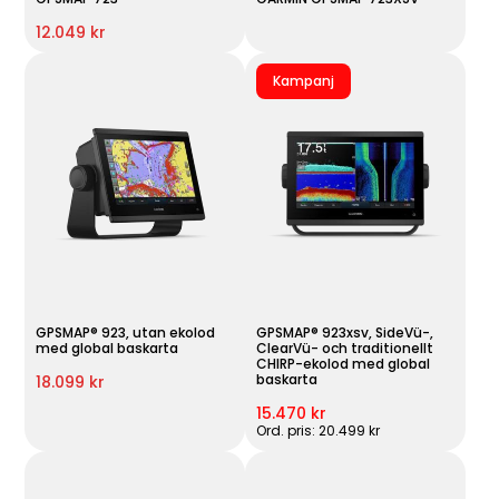
12.049 kr
Kampanj
GPSMAP® 923, utan ekolod
GPSMAP® 923xsv, SideVü-,
med global baskarta
ClearVü- och traditionellt
CHIRP-ekolod med global
baskarta
18.099 kr
15.470 kr
Ord. pris: 20.499 kr