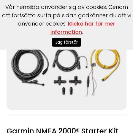
Vår hemsida använder sig av cookies. Genom
att fortsätta surfa på sidan godkänner du att vi
använder cookies.
Klicka här för mer
Start
>
Tillbehör
>
Garmin
>
NMEA 2000® Starter Kit
information
.
Jag förstår
Garmin NMEA 2000® Starter Kit