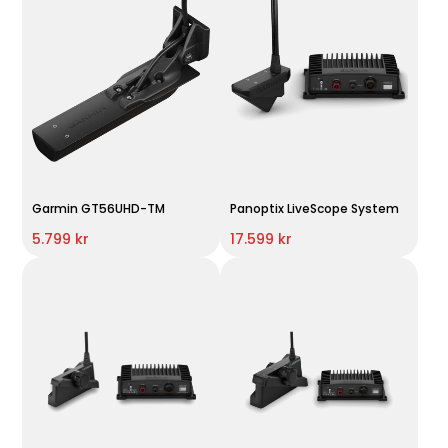
Garmin GT56UHD-TM
Panoptix LiveScope System
5.799 kr
17.599 kr