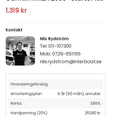
1.319 kr
Kontakt
Nils Rydström
Tel: 011-107300
Mob: 0729-651165
nils.rydstrom@interboat.se
Finansieringsförslag
Amorteringsplan:
5 år (60 mån), annuitet
Ränta:
3,65%
Handpenning (20%):
263,80 kr