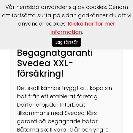
Vår hemsida använder sig av cookies. Genom
att fortsätta surfa på sidan godkänner du att vi
använder cookies.
Klicka här för mer
Start
>
Om oss
>
Begagnat garanti
information
.
Jag förstår
Begagnatgaranti
Svedea XXL-
försäkring!
Det skall kännas tryggt att köpa sin
båt från ett etablerat företag.
Därför erbjuder Interboat
tillsammans med Svedea 1års
garanti på begagnade båtar.
Båtarna skall vara 10 år och yngre