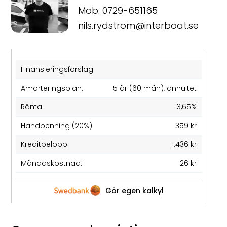
Mob: 0729-651165
nils.rydstrom@interboat.se
Finansieringsförslag
Amorteringsplan:
5 år (60 mån), annuitet
Ränta:
3,65%
Handpenning (20%):
359 kr
Kreditbelopp:
1.436 kr
Månadskostnad:
26 kr
Gör egen kalkyl