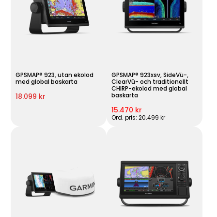
GPSMAP® 923, utan ekolod
GPSMAP® 923xsv, SideVü-,
med global baskarta
ClearVü- och traditionellt
CHIRP-ekolod med global
baskarta
18.099 kr
15.470 kr
Ord. pris: 20.499 kr