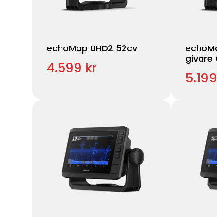
echoMap UHD2 52cv
echoMa
givare
4.599 kr
5.199