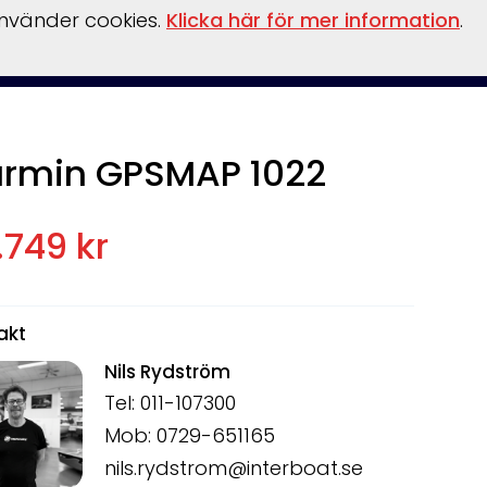
använder cookies.
Klicka här för mer information
.
ler
Tillbehör
Säljförmedling
Verkstad
Om oss
rmin GPSMAP 1022
.749 kr
akt
Nils Rydström
Tel: 011-107300
Mob: 0729-651165
nils.rydstrom@interboat.se