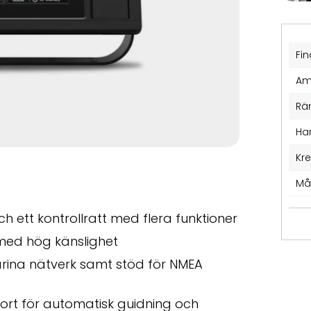
Fin
Am
Rä
Ha
Kr
Må
ett kontrollratt med flera funktioner
ed hög känslighet
arina nätverk samt stöd för NMEA
kort för automatisk guidning och