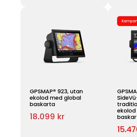
Kampan
GPSMAP® 923, utan
GPSMAP
ekolod med global
SideVü
baskarta
traditi
ekolod
18.099 kr
baskar
15.47