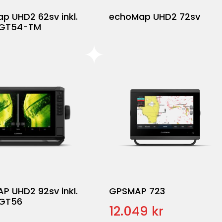
p UHD2 62sv inkl.
echoMap UHD2 72sv
 GT54-TM
P UHD2 92sv inkl.
GPSMAP 723
 GT56
12.049 kr