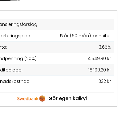
ansieringsförslag
orteringsplan:
5 år (60 mån), annuitet
nta:
3,65%
ndpenning (20%):
4.549,80 kr
editbelopp:
18.199,20 kr
nadskostnad:
332 kr
Gör egen kalkyl