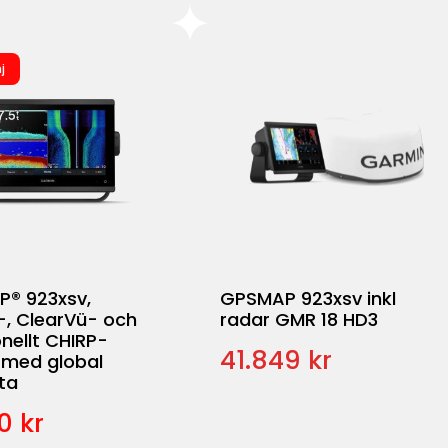
j
® 923xsv,
GPSMAP 923xsv inkl
-, ClearVü- och
radar GMR 18 HD3
onellt CHIRP-
41.849 kr
 med global
ta
0 kr