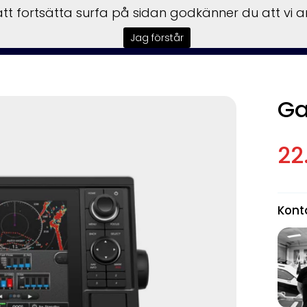
t fortsätta surfa på sidan godkänner du att vi 
Kampanjer
Båtar
Motorer
Trai
Jag förstår
Ga
22
Kont