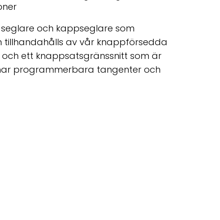
oner
, seglare och kappseglare som
 tillhandahålls av vår knappförsedda
rm och ett knappsatsgränssnitt som är
 har programmerbara tangenter och