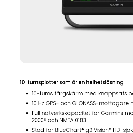
10-tumsplotter som är en helhetslösning
10-tums färgskärm med knappsats och 
10 Hz GPS- och GLONASS-mottagare m
Full nätverkskapacitet för Garmins m
2000
®
och NMEA 0183
Stöd för BlueChart® g2 Vision® HD-sjö