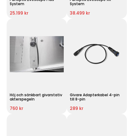
System
System
25.199 kr
38.499 kr
Höj och sänkbart givarstativ
Givare Adapterkabel 4-pin
akterspegeln
till 8-pin
760 kr
289 kr