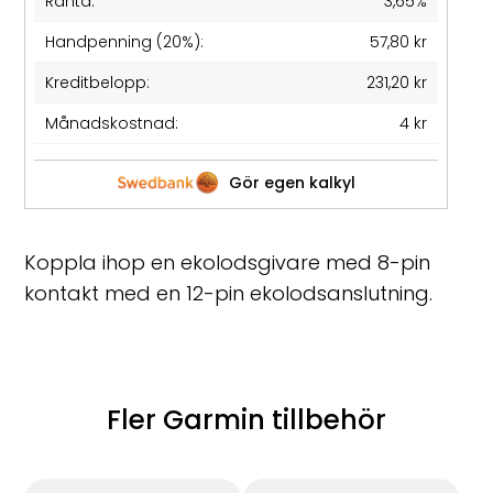
Ränta:
3,65%
Handpenning (20%):
57,80 kr
Kreditbelopp:
231,20 kr
Månadskostnad:
4 kr
Gör egen kalkyl
Koppla ihop en ekolodsgivare med 8-pin
kontakt med en 12-pin ekolodsanslutning.
Fler Garmin tillbehör