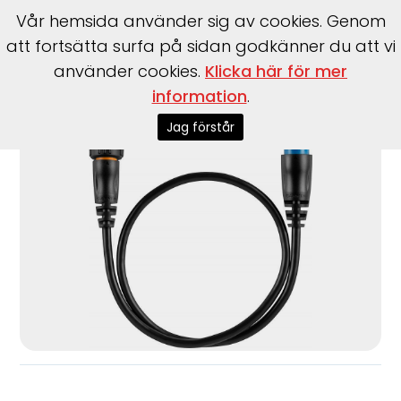
Vår hemsida använder sig av cookies. Genom
att fortsätta surfa på sidan godkänner du att vi
använder cookies.
Klicka här för mer
Start
>
Tillbehör
>
Garmin
>
Givare Adapterkabel 8-pin till
information
.
12-pin
Jag förstår