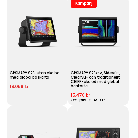
Kampanj
GPSMAP® 923, utan ekolod
GPSMAP® 923xsv, SideVü-,
med global baskarta
ClearVü- och traditionellt
CHIRP-ekolod med global
baskarta
18.099 kr
15.470 kr
Ord. pris: 20.499 kr