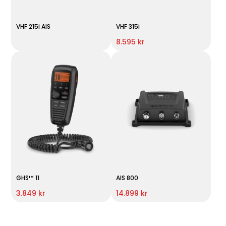
VHF 215i AIS
VHF 315i
8.595 kr
GHS™ 11
AIS 800
3.849 kr
14.899 kr