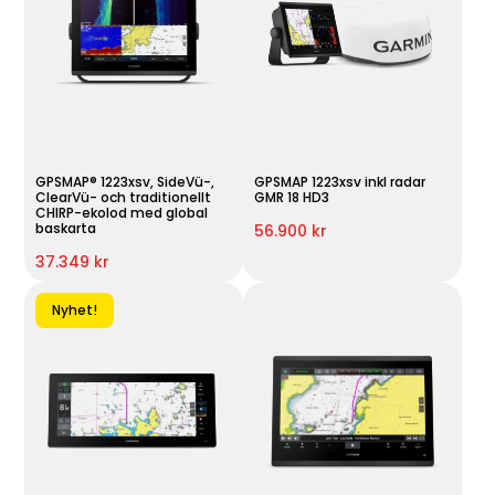
GPSMAP® 1223xsv, SideVü-,
GPSMAP 1223xsv inkl radar
ClearVü- och traditionellt
GMR 18 HD3
CHIRP-ekolod med global
baskarta
56.900 kr
37.349 kr
Nyhet!