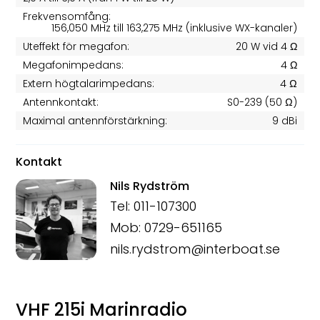
Frekvensomfång:
156,050 MHz till 163,275 MHz (inklusive WX-kanaler)
Uteffekt för megafon:
20 W vid 4 Ω
Megafonimpedans:
4 Ω
Extern högtalarimpedans:
4 Ω
Antennkontakt:
S0-239 (50 Ω)
Maximal antennförstärkning:
9 dBi
Kontakt
Nils Rydström
Tel: 011-107300
Mob: 0729-651165
nils.rydstrom@interboat.se
VHF 215i Marinradio