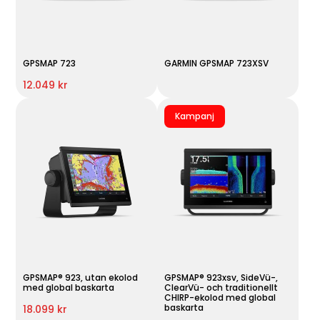
GPSMAP 723
GARMIN GPSMAP 723XSV
12.049 kr
Kampanj
GPSMAP® 923, utan ekolod
GPSMAP® 923xsv, SideVü-,
med global baskarta
ClearVü- och traditionellt
CHIRP-ekolod med global
baskarta
18.099 kr