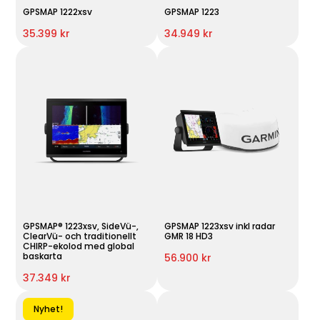
GPSMAP 1222xsv
GPSMAP 1223
35.399 kr
34.949 kr
GPSMAP® 1223xsv, SideVü-,
GPSMAP 1223xsv inkl radar
ClearVü- och traditionellt
GMR 18 HD3
CHIRP-ekolod med global
baskarta
56.900 kr
37.349 kr
Nyhet!