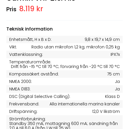
8.119 kr
Teknisk information
Enhetsmått, H x B x D:
9,8 x 19,7 x 14,9 cm
Vikt:
Radio utan mikrofon 1,2 kg; mikrofon 0,25 kg
Vattenklassning:
IPX7x
Temperaturområde:
Drift från -15 °C till 70 °C; förvaring från -20 °C till 70 °C
Kompassäkert avstånd:
75 cm
NMEA 2000:
Ja
NMEA 0183:
Ja
DSC (Digital Selective Calling):
Klass D
Frekvensband:
Alla internationella marina kanaler
Driftspänning:
12,0 V likström
Strömförbrukning:
Standby 350 mA; mottagning 600 mA; sändning från
2,0 A till 6,0 A (från 1 W till 25 W)