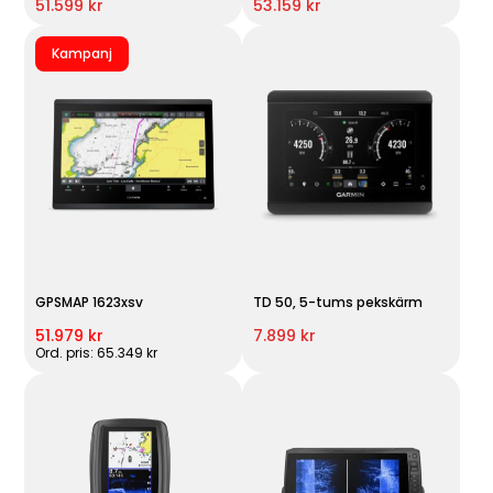
51.599 kr
53.159 kr
Kampanj
GPSMAP 1623xsv
TD 50, 5-tums pekskärm
51.979 kr
7.899 kr
Ord. pris: 65.349 kr