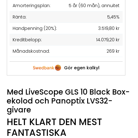
Amorteringsplan:
5 år (60 mån), annuitet
Ränta:
5,45%
Handpenning (20%):
3.519,80 kr
Kreditbelopp:
14.079,20 kr
Månadskostnad:
269 kr
Gör egen kalkyl
Med LiveScope GLS 10 Black Box-
ekolod och Panoptix LVS32-
givare
HELT KLART DEN MEST
FANTASTISKA