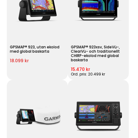
GPSMAP® 923, utan ekolod
GPSMAP® 923xsv, SideVü-,
med global baskarta
ClearVü- och traditionellt
CHIRP-ekolod med global
baskarta
18.099 kr
15.470 kr
Ord. pris: 20.499 kr