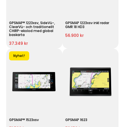
GPSMAP® 1223xsv, SideVü-,
GPSMAP 1223xsv inkl radar
ClearVü- och traditionellt
GMR 18 HD3
CHIRP-ekolod med global
baskarta
56.900 kr
37.349 kr
Nyhet!
GPSMAP® 1523xsv
GPSMAP 1623