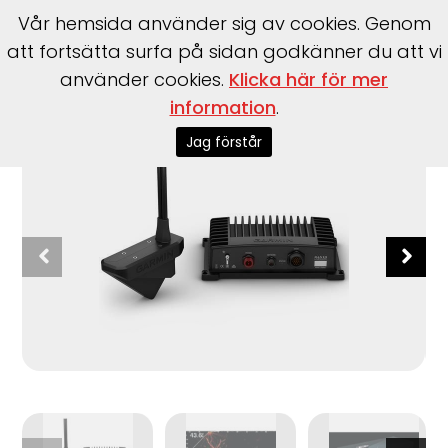
Vår hemsida använder sig av cookies. Genom
att fortsätta surfa på sidan godkänner du att vi
använder cookies.
Klicka här för mer
Start
>
Varumärke
>
Garmin
>
Panoptix LiveScope System
information
.
Jag förstår