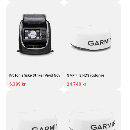
Kit för isfiske Striker Vivid 5cv
GMR™ 18 HD3 radome
6.399 kr
24.749 kr