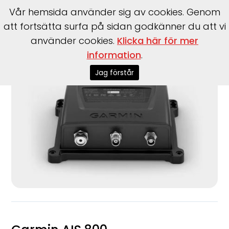
Vår hemsida använder sig av cookies. Genom
att fortsätta surfa på sidan godkänner du att vi
använder cookies.
Klicka här för mer
Start
>
Varumärke
>
Garmin
>
AIS 800
information
.
Jag förstår