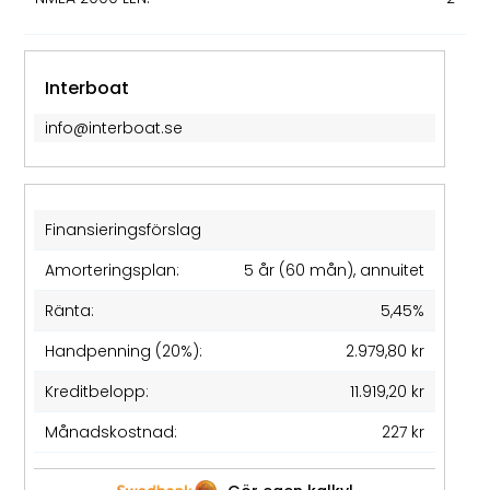
Interboat
info@interboat.se
Finansieringsförslag
Amorteringsplan:
5 år (60 mån), annuitet
Ränta:
5,45%
Handpenning (20%):
2.979,80 kr
Kreditbelopp:
11.919,20 kr
Månadskostnad:
227 kr