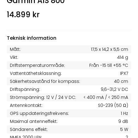
Garmin AIS 800
14.899 kr
Teknisk information
Mått:
17,5 x 14,2 x 5,5 cm
Vikt:
414 g
Driftstemperaturområde:
Från -15 till +55 °C
Vattentäthetsklassning:
IPX7
Säkerhetsavstånd för kompass:
40 cm
Driftspänning:
9,6–31,2 V DC
Strömspänning: 12 V / 24 V DC:
< 400 mA / < 250 mA
Antennkontakt:
S0-239 (50 Ω)
GPS uppdateringsfrekvens:
1 Hz
Maximal antenneffekt:
9 dB
Sändarens effekt:
5 W
NMEA 2000 LEN:
2