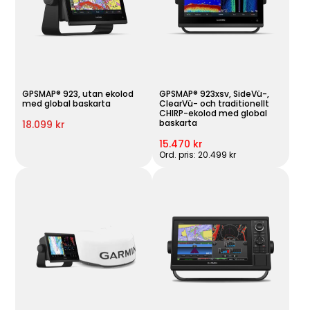
GPSMAP® 923, utan ekolod
GPSMAP® 923xsv, SideVü-,
med global baskarta
ClearVü- och traditionellt
CHIRP-ekolod med global
baskarta
18.099 kr
15.470 kr
Ord. pris: 20.499 kr