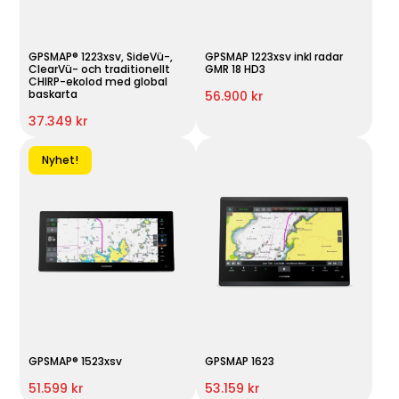
GPSMAP® 1223xsv, SideVü-,
GPSMAP 1223xsv inkl radar
ClearVü- och traditionellt
GMR 18 HD3
CHIRP-ekolod med global
baskarta
56.900 kr
37.349 kr
Nyhet!
GPSMAP® 1523xsv
GPSMAP 1623
51.599 kr
53.159 kr