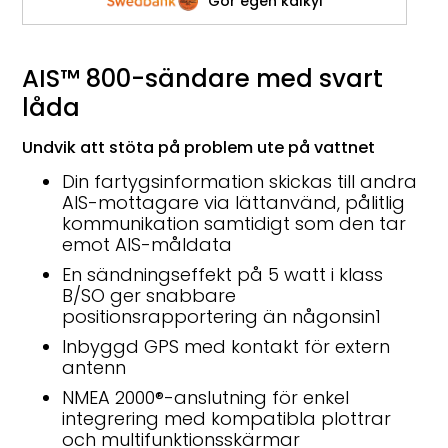
Gör egen kalkyl
AIS™ 800-sändare med svart
låda
Undvik att stöta på problem ute på vattnet
Din fartygsinformation skickas till andra
AIS-mottagare via lättanvänd, pålitlig
kommunikation samtidigt som den tar
emot AIS-måldata
En sändningseffekt på 5 watt i klass
B/SO ger snabbare
positionsrapportering än någonsin
1
Inbyggd GPS med kontakt för extern
antenn
NMEA 2000
®
-anslutning för enkel
integrering med kompatibla plottrar
och multifunktionsskärmar