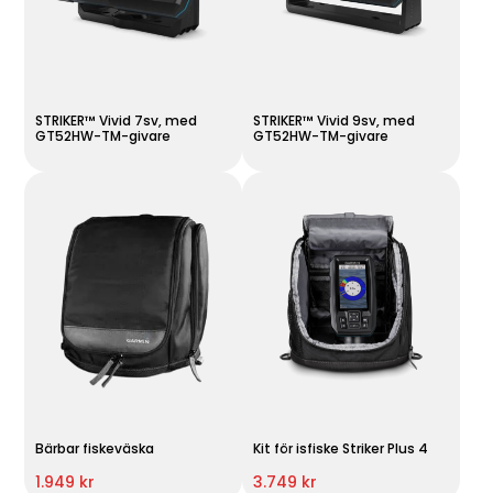
STRIKER™ Vivid 7sv, med
STRIKER™ Vivid 9sv, med
GT52HW-TM-givare
GT52HW-TM-givare
Bärbar fiskeväska
Kit för isfiske Striker Plus 4
1.949 kr
3.749 kr