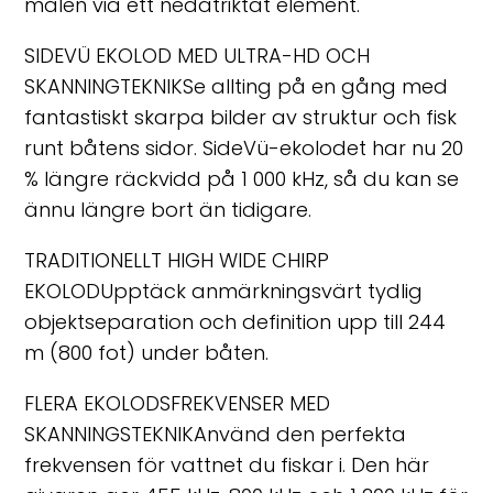
målen via ett nedåtriktat element.
SIDEVÜ EKOLOD MED ULTRA-HD OCH
SKANNINGTEKNIKSe allting på en gång med
fantastiskt skarpa bilder av struktur och fisk
runt båtens sidor. SideVü-ekolodet har nu 20
% längre räckvidd på 1 000 kHz, så du kan se
ännu längre bort än tidigare.
TRADITIONELLT HIGH WIDE CHIRP
EKOLODUpptäck anmärkningsvärt tydlig
objektseparation och definition upp till 244
m (800 fot) under båten.
FLERA EKOLODSFREKVENSER MED
SKANNINGSTEKNIKAnvänd den perfekta
frekvensen för vattnet du fiskar i. Den här