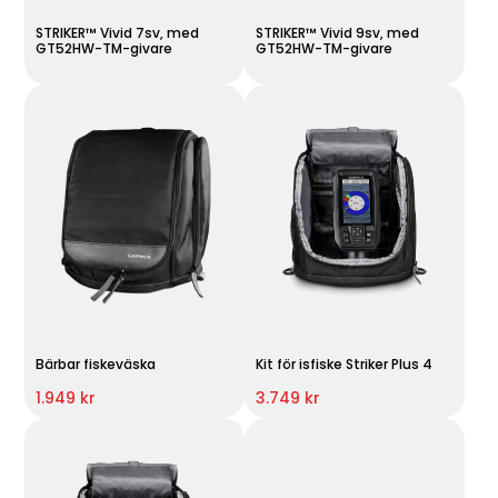
STRIKER™ Vivid 7sv, med
STRIKER™ Vivid 9sv, med
GT52HW-TM-givare
GT52HW-TM-givare
Bärbar fiskeväska
Kit för isfiske Striker Plus 4
1.949 kr
3.749 kr