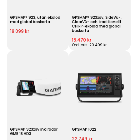
GPSMAP® 923, utan ekolod
GPSMAP® 923xsv, SideVü-,
med global baskarta
ClearVü- och traditionellt
CHIRP-ekolod med global
baskarta
18.099 kr
15.470 kr
Ord. pris: 20.499 kr
GPSMAP 923xsv inkl radar
GPSMAP 1022
GMR 18 HD3
22.749 kr