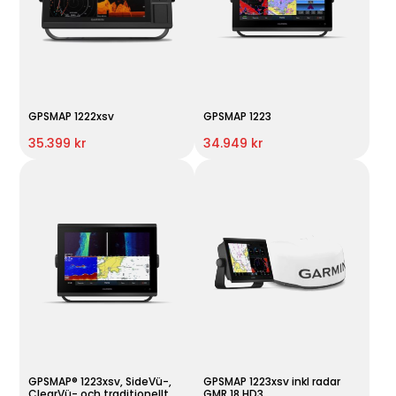
GPSMAP 1222xsv
GPSMAP 1223
35.399 kr
34.949 kr
GPSMAP® 1223xsv, SideVü-,
GPSMAP 1223xsv inkl radar
ClearVü- och traditionellt
GMR 18 HD3