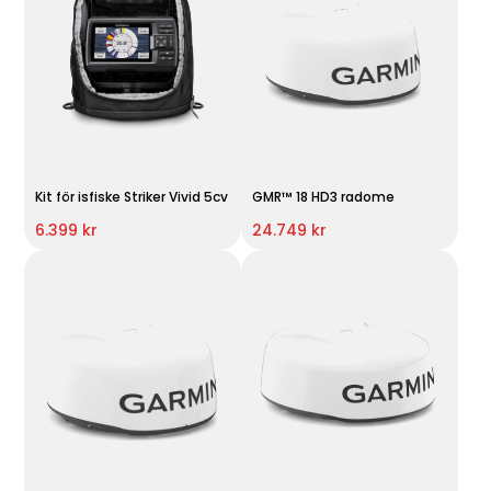
Kit för isfiske Striker Vivid 5cv
GMR™ 18 HD3 radome
6.399 kr
24.749 kr