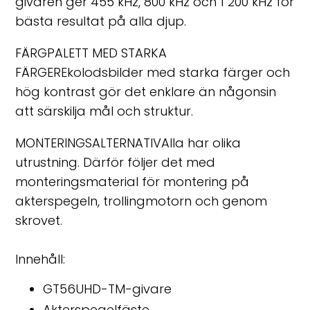
givaren ger 455 kHz, 800 kHz och 1 200 kHz för
bästa resultat på alla djup.
FÄRGPALETT MED STARKA
FÄRGEREkolodsbilder med starka färger och
hög kontrast gör det enklare än någonsin
att särskilja mål och struktur.
MONTERINGSALTERNATIVAlla har olika
utrustning. Därför följer det med
monteringsmaterial för montering på
akterspegeln, trollingmotorn och genom
skrovet.
Innehåll:
GT56UHD-TM-givare
Akterspegelfäste