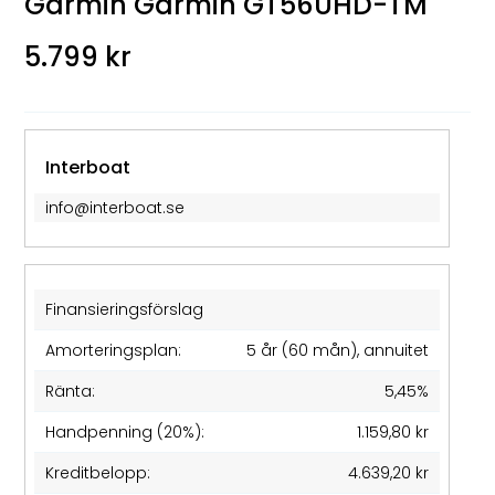
Garmin Garmin GT56UHD-TM
5.799 kr
Interboat
info@interboat.se
Finansieringsförslag
Amorteringsplan:
5 år (60 mån), annuitet
Ränta:
5,45%
Handpenning (20%):
1.159,80 kr
Kreditbelopp:
4.639,20 kr