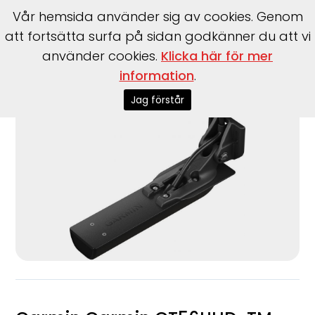
Vår hemsida använder sig av cookies. Genom
att fortsätta surfa på sidan godkänner du att vi
använder cookies.
Klicka här för mer
Start
>
Varumärke
>
Garmin
>
Garmin GT56UHD-TM
information
.
Jag förstår