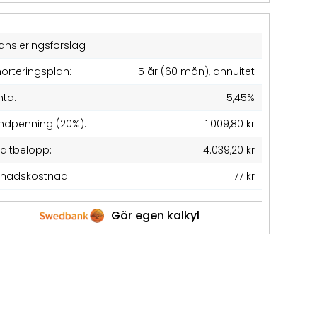
ansieringsförslag
orteringsplan:
5 år (60 mån), annuitet
nta:
5,45%
ndpenning (20%):
1.009,80 kr
editbelopp:
4.039,20 kr
nadskostnad:
77 kr
Gör egen kalkyl