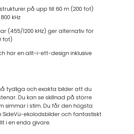
 strukturer på upp till 60 m (200 fot)
800 kHz
r (455/1200 kHz) ger alternativ för
 fot)
h har en allt-i-ett-design inklusive
å tydliga och exakta bilder att du
 stenar. Du kan se skillnad på större
om simmar i stim. Du får den högsta
 SideVü-ekolodsbilder och fantastiskt
lt i en enda givare.