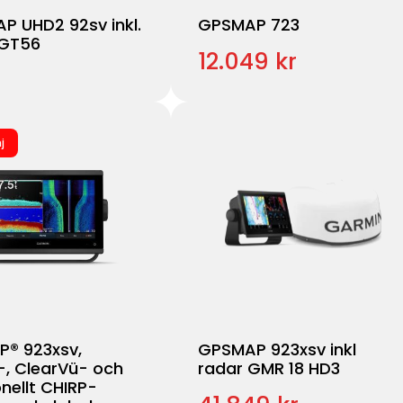
P UHD2 92sv inkl.
GPSMAP 723
 GT56
12.049 kr
j
® 923xsv,
GPSMAP 923xsv inkl
-, ClearVü- och
radar GMR 18 HD3
onellt CHIRP-