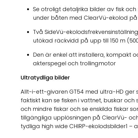
Se otroligt detaljrika bilder av fisk och
under båten med ClearVü-ekolod på 
Två SideVü-ekolodsfrekvensinställninga
utökad räckvidd på upp till 150 m (500
Den är enkel att installera, kompakt oc
akterspegel och trollingmotor
Ultratydliga bilder
Allt-i-ett-givaren GT54 med ultra-HD ger s
faktiskt kan se fisken i vattnet, buskar och
och mindre fiskar och se enskilda fiskar s
tillgängliga upplösningen på ClearVü- och
tydliga high wide CHIRP-ekolodsbilder1 – al