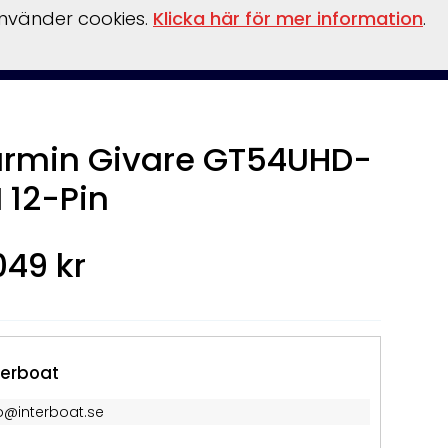
använder cookies.
Klicka här för mer information
.
rmin Givare GT54UHD-
 12-Pin
049 kr
terboat
fo@interboat.se