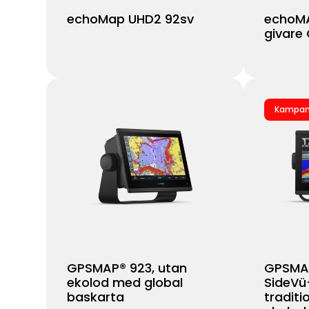
echoMap UHD2 92sv
echoMA
givare
Kampan
GPSMAP® 923, utan
GPSMAP
ekolod med global
SideVü
baskarta
traditi