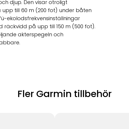
h djup. Den visar otroligt
å upp till 60 m (200 fot) under båten
ü-ekolodsfrekvensinställningar
d räckvidd på upp till 150 m (500 fot).
öljande akterspegeln och
nabbare.
Fler Garmin tillbehör