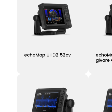
echoMap UHD2 52cv
echoMa
givare