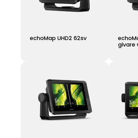
echoMap UHD2 62sv
echoMa
givare