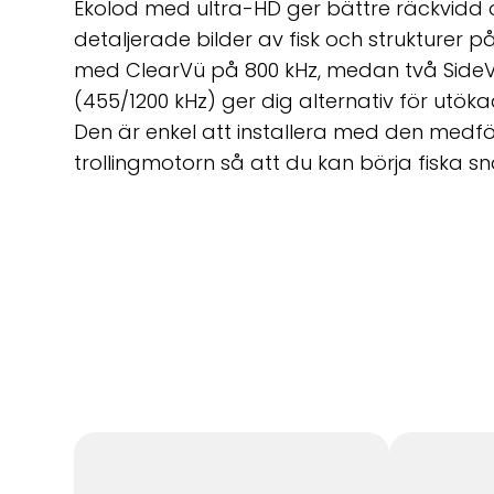
Ekolod med ultra-HD ger bättre räckvidd oc
detaljerade bilder av fisk och strukturer p
med ClearVü på 800 kHz, medan två SideV
(455/1200 kHz) ger dig alternativ för utöka
Den är enkel att installera med den medf
trollingmotorn så att du kan börja fiska s