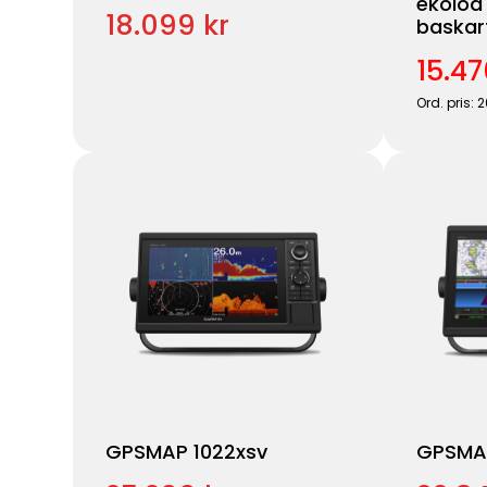
ekolod
18.099 kr
baskar
15.47
Ord. pris: 
GPSMAP 1022xsv
GPSMA