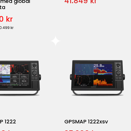
41.849 kr
 med global
ta
0 kr
20.499 kr
P 1222
GPSMAP 1222xsv