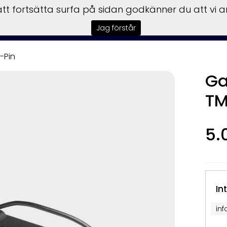
t fortsätta surfa på sidan godkänner du att vi 
Jag förstår
-Pin
Ga
TM
5.
In
in