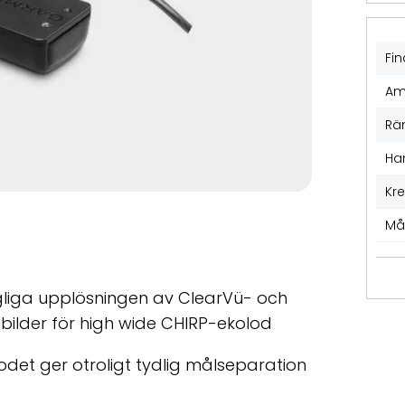
Fin
Am
Rä
Ha
Kr
Må
gliga upplösningen av ClearVü- och
 bilder för high wide CHIRP-ekolod
odet ger otroligt tydlig målseparation