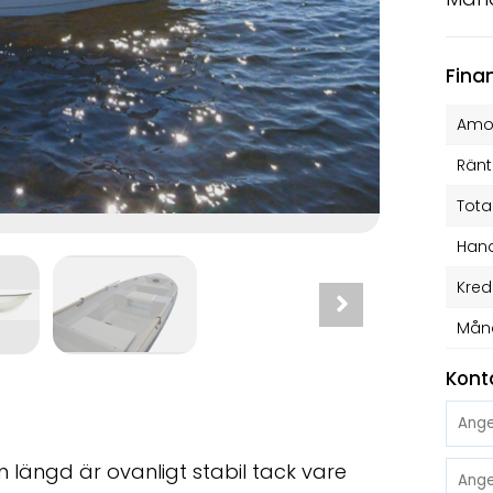
Fina
Amor
Ränt
Tota
Hand
Kred
Mån
Kont
 längd är ovanligt stabil tack vare