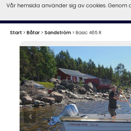
Vår hemsida använder sig av cookies. Genom at
Start
Bå
Start
>
Båtar
>
Sandström
>
Basic 465 R