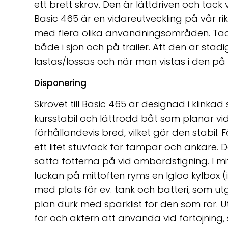
ett brett skrov. Den är lättdriven och tack 
Basic 465 är en vidareutveckling på vår ri
med flera olika användningsområden. Tack 
både i sjön och på trailer. Att den är st
lastas/lossas och när man vistas i den på t
Disponering
Skrovet till Basic 465 är designad i klinkad
kursstabil och lättrodd båt som planar vi
förhållandevis bred, vilket gör den stabil.
ett litet stuvfack för tampar och ankare. 
sätta fötterna på vid ombordstigning. I m
luckan på mittoften ryms en Igloo kylbox (i
med plats för ev. tank och batteri, som utg
plan durk med sparklist för den som ror. 
för och aktern att använda vid förtöjnin