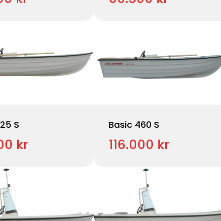
425 S
Basic 460 S
00 kr
116.000 kr