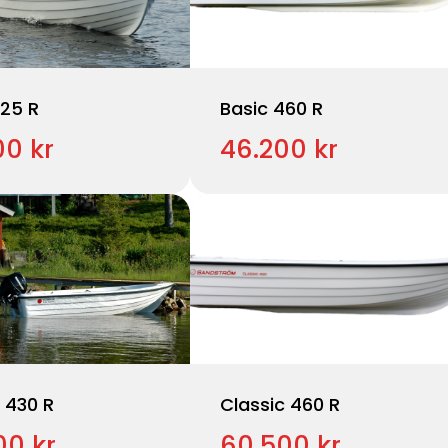
425 R
Basic 460 R
00 kr
46.200 kr
 430 R
Classic 460 R
00 kr
60.500 kr