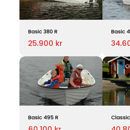
Basic 380 R
Basic 
25.900 kr
34.6
Basic 495 R
Classic
60.100 kr
40.8