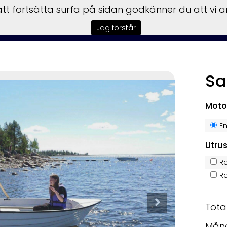
t fortsätta surfa på sidan godkänner du att vi 
tar
Båtmotorer
Båttrailer
Begagnat
Garmin
Insta
Jag förstår
Sa
Moto
E
Utru
Ro
Ro
Tota
Mån