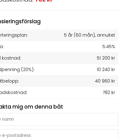
nsieringsförslag
teringsplan:
5 år
(
60
mån), annuitet
a:
5.45%
l kostnad:
51 200 kr
penning (20%):
10 240 kr
itbelopp:
40 960 kr
adskostnad:
782 kr
akta mig om denna båt