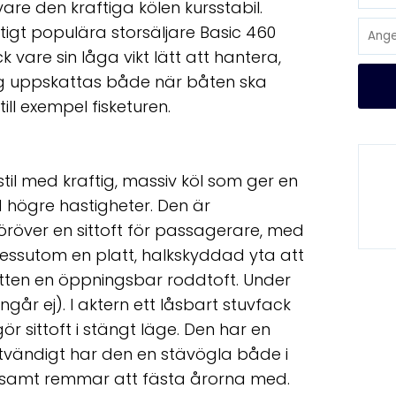
vare den kraftiga kölen kursstabil.
ktigt populära storsäljare Basic 460
vare sin låga vikt lätt att hantera,
adig uppskattas både när båten ska
ill exempel fisketuren.
 stil med kraftig, massiv köl som ger en
d högre hastigheter. Den är
 Föröver en sittoft för passagerare, med
Dessutom en platt, halkskyddad yta att
itten en öppningsbar roddtoft. Under
ngår ej). I aktern ett låsbart stuvfack
ör sittoft i stängt läge. Den har en
Utvändigt har den en stävögla både i
g, samt remmar att fästa årorna med.