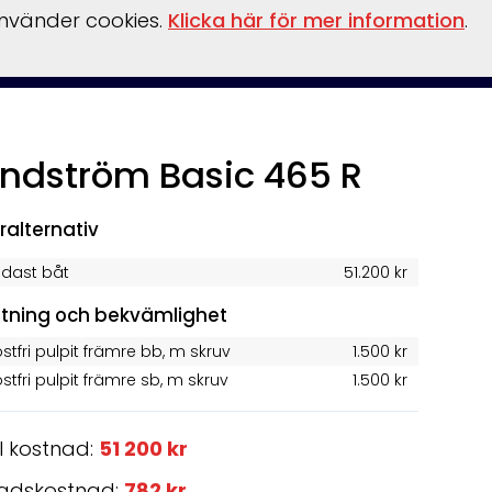
använder cookies.
Klicka här för mer information
.
llationer
Verkstad
vinterförvaring
kontakt
Övrigt
ndström Basic 465 R
ralternativ
ndast båt
51.200 kr
stning och bekvämlighet
stfri pulpit främre bb, m skruv
1.500 kr
stfri pulpit främre sb, m skruv
1.500 kr
l kostnad:
51 200 kr
adskostnad:
782 kr