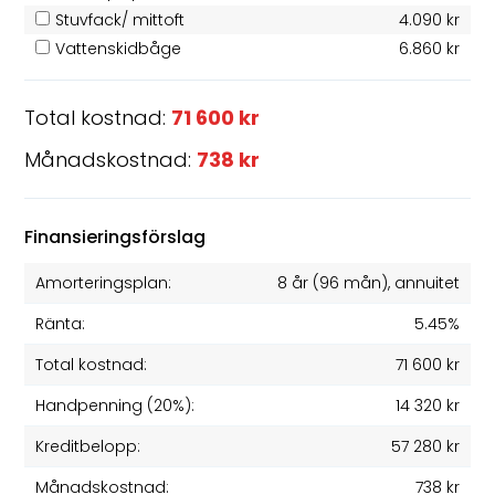
Stuvfack/ mittoft
4.090 kr
Vattenskidbåge
6.860 kr
Total kostnad:
71 600 kr
Månadskostnad:
738 kr
Finansieringsförslag
Amorteringsplan:
8 år
(
96
mån), annuitet
Ränta:
5.45%
Total kostnad:
71 600 kr
Handpenning (20%):
14 320 kr
Kreditbelopp:
57 280 kr
Månadskostnad:
738 kr