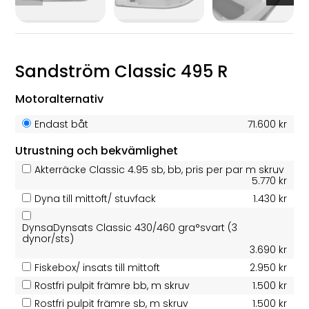
Sandström Classic 495 R
Motoralternativ
Endast båt
71.600 kr
Utrustning och bekvämlighet
Akterräcke Classic 4.95 sb, bb, pris per par m skruv
5.770 kr
Dyna till mittoft/ stuvfack
1.430 kr
DynsaDynsats Classic 430/460 gra°svart (3
dynor/sts)
3.690 kr
Fiskebox/ insats till mittoft
2.950 kr
Rostfri pulpit främre bb, m skruv
1.500 kr
Rostfri pulpit främre sb, m skruv
1.500 kr