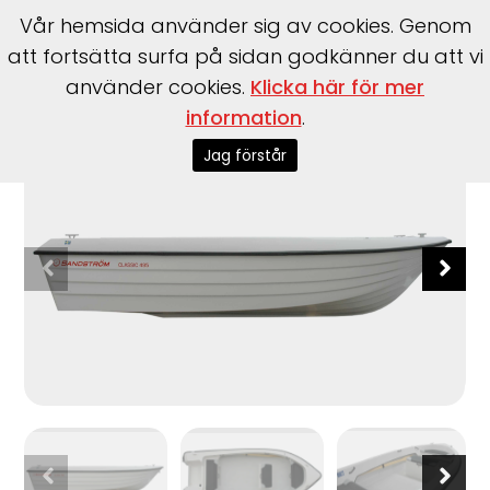
Vår hemsida använder sig av cookies. Genom
att fortsätta surfa på sidan godkänner du att vi
använder cookies.
Klicka här för mer
Start
>
Båtar
>
Sandström
>
Classic 495 R
information
.
Jag förstår