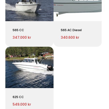
565 CC
565 AC Diesel
347.000 kr
340.600 kr
625 CC
549.000 kr