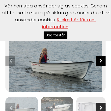
Vår hemsida använder sig av cookies. Genom
att fortsätta surfa på sidan godkänner du att vi
använder cookies.
Klicka här för mer
Start
>
Båtar
>
Sandström
>
Basic 425 R
information
.
Jag förstår