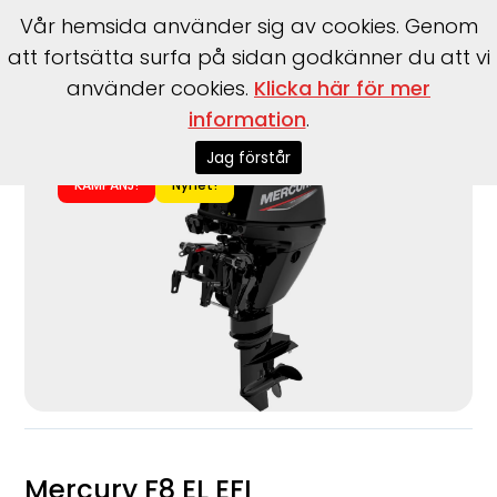
Vår hemsida använder sig av cookies. Genom
att fortsätta surfa på sidan godkänner du att vi
använder cookies.
Klicka här för mer
Start
>
Motorer
>
Utombordare
>
Mercury
>
F8 EL EFI
information
.
Jag förstår
KAMPANJ!
Nyhet!
Mercury F8 EL EFI