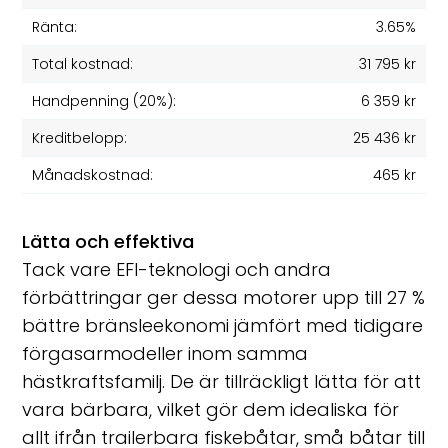
Ränta:
3.65%
Total kostnad:
31 795 kr
Handpenning (20%):
6 359 kr
Kreditbelopp:
25 436 kr
Månadskostnad:
465 kr
Lätta och effektiva
Tack vare EFI-teknologi och andra
förbättringar ger dessa motorer upp till 27 %
bättre bränsleekonomi jämfört med tidigare
förgasarmodeller inom samma
hästkraftsfamilj. De är tillräckligt lätta för att
vara bärbara, vilket gör dem idealiska för
allt ifrån trailerbara fiskebåtar, små båtar till