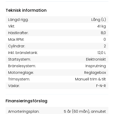
Teknisk information
Längd rigg:
Lång (L)
Vikt:
41 kg
Hästkrafter:
8,0
Max RPM:
0
Cylindrar:
2
Inkl. bränsletank:
12,0 L
Startsystem:
Elektroniskt
Bränslesystem:
Insprutning
Motorreglage:
Reglagebox
Trimsystem:
Manuell trim & tilt
Växlar:
F-N-R
Finansieringsförslag
Amorteringsplan:
5 år
(
60
mån), annuitet