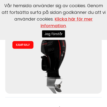
Vår hemsida använder sig av cookies. Genom
att fortsätta surfa på sidan godkänner du att vi
använder cookies.
Klicka här för mer
Start
>
Motorer
>
Utombordare
>
Mercury
>
F150
information
.
ELPT/EXLPT EFI Pro XS
Jag förstår
KAMPANJ!