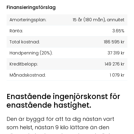
Finansieringsförslag
Amorteringsplan:
15 år
(
180
mån), annuitet
Ränta:
3.65%
Total kostnad:
186 595 kr
Handpenning (20%):
37 319 kr
Kreditbelopp:
149 276 kr
Månadskostnad:
1 079 kr
Enastående ingenjörskonst för
enastående hastighet.
Den är byggd för att ta dig nästan vart
som helst, nästan 9 kilo lättare än den