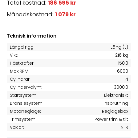
Total kostnad:
186 595 kr
Månadskostnad:
1 079 kr
Teknisk information
Längd rigg:
Lång (L)
Vikt:
216 kg
Hästkrafter:
150,0
Max RPM:
6000
Cylindrar:
4
Cylindervolym:
3000,0
Startsystem:
Elektroniskt
Bränslesystem:
Insprutning
Motorreglage:
Reglagebox
Trimsystem:
Power trim & tilt
Växlar:
F-N-R