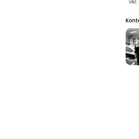
Vikt:
Kont