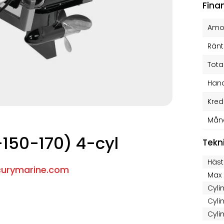
Fina
Amor
Ränt
Tota
Hand
Kred
Mån
-150-170) 4-cyl
Tekn
Häst
urymarine.com
Max 
Cyli
Cyli
Cyli