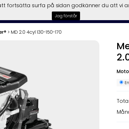
t fortsätta surfa på sidan godkänner du att vi 
Kampanjer
Båtar
Motorer
Trai
Jag förstår
er®
>
MD 2.0 4cyl 130-150-170
Me
2.
Moto
E
Tota
Mån