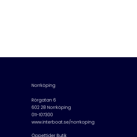
Norrköping
Rörgatan 6
602 28 Norrköping
011-107300
www.interboat.se/norrkoping
Öppettider Butik