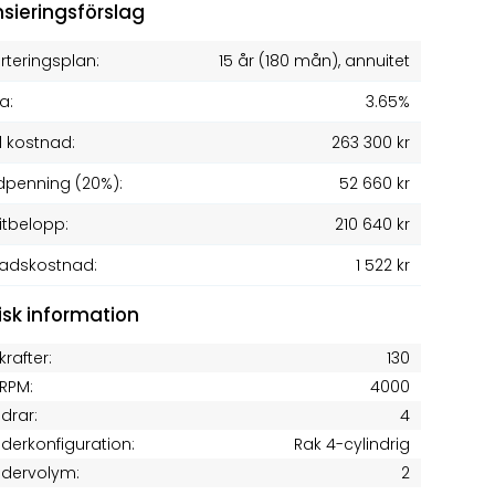
nsieringsförslag
teringsplan:
15 år
(
180
mån), annuitet
a:
3.65%
l kostnad:
263 300 kr
penning (20%):
52 660 kr
itbelopp:
210 640 kr
adskostnad:
1 522 kr
isk information
krafter:
130
RPM:
4000
ndrar:
4
nderkonfiguration:
Rak 4-cylindrig
ndervolym:
2