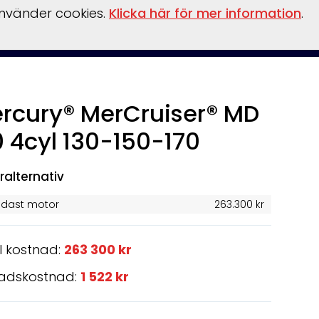
använder cookies.
Klicka här för mer information
.
ler
Tillbehör
Säljförmedling
Verkstad
Om oss
rcury® MerCruiser® MD
0 4cyl 130-150-170
ralternativ
ndast motor
263.300 kr
l kostnad:
263 300 kr
adskostnad:
1 522 kr