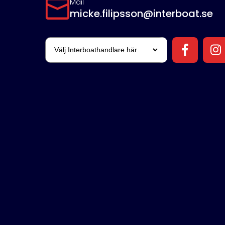
Mail
micke.filipsson@interboat.se