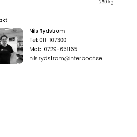
250 kg
akt
Nils Rydström
Tel: 011-107300
Mob: 0729-651165
nils.rydstrom@interboat.se