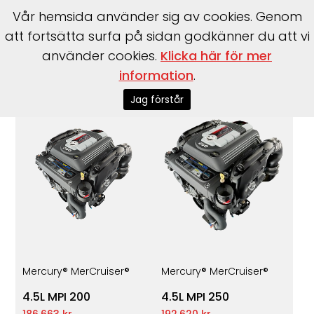
Vår hemsida använder sig av cookies. Genom
att fortsätta surfa på sidan godkänner du att vi
använder cookies.
Klicka här för mer
Start
>
Motorer
>
Inombordare
>
Mercury® MerCruiser®
information
.
Jag förstår
Mercury® MerCruiser®
Mercury® MerCruiser®
4.5L MPI 200
4.5L MPI 250
186.663 kr
192.620 kr