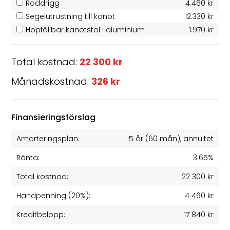
Roddrigg
4.460 kr
Segelutrustning till kanot
12.330 kr
Hopfällbar kanotstol i aluminium
1.970 kr
Total kostnad:
22 300 kr
Månadskostnad:
326 kr
Finansieringsförslag
Amorteringsplan:
5 år
(
60
mån), annuitet
Ränta:
3.65%
Total kostnad:
22 300 kr
Handpenning (20%):
4 460 kr
Kreditbelopp:
17 840 kr