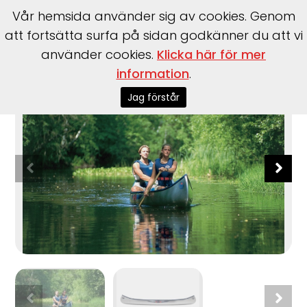
Vår hemsida använder sig av cookies. Genom
att fortsätta surfa på sidan godkänner du att vi
använder cookies.
Klicka här för mer
Start
>
Båtar
>
Linder
>
Inkas 465
information
.
Jag förstår