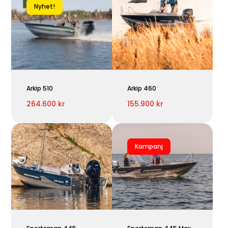
Nyhet!
Arkip 510
Arkip 460
264.600 kr
155.900 kr
Kampanj