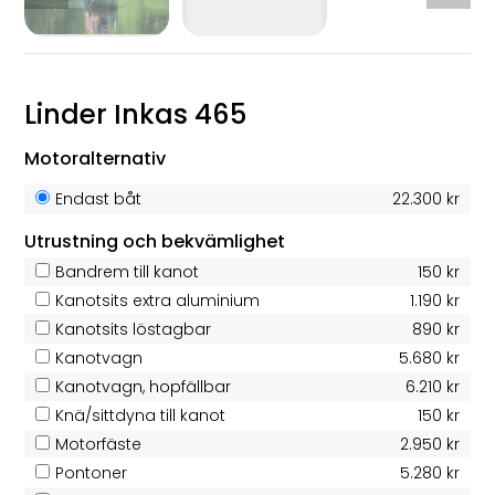
Linder Inkas 465
Motoralternativ
Endast båt
22.300 kr
Utrustning och bekvämlighet
Bandrem till kanot
150 kr
Kanotsits extra aluminium
1.190 kr
Kanotsits löstagbar
890 kr
Kanotvagn
5.680 kr
Kanotvagn, hopfällbar
6.210 kr
Knä/sittdyna till kanot
150 kr
Motorfäste
2.950 kr
Pontoner
5.280 kr