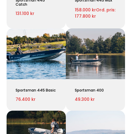
Sportsman 445
Sportsman 445 Max
Catch
158.000 kr
Ord. pris:
131.100 kr
177.800 kr
Sportsman 445 Basic
Sportsman 400
76.400 kr
49.300 kr