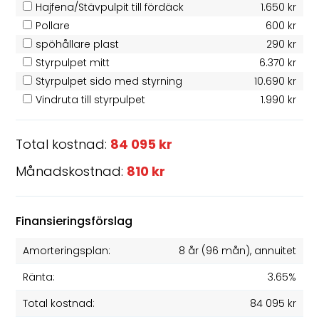
Hajfena/Stävpulpit till fördäck
1.650 kr
Pollare
600 kr
spöhållare plast
290 kr
Styrpulpet mitt
6.370 kr
Styrpulpet sido med styrning
10.690 kr
Vindruta till styrpulpet
1.990 kr
Total kostnad:
84 095 kr
Månadskostnad:
810 kr
Finansieringsförslag
Amorteringsplan:
8 år
(
96
mån), annuitet
Ränta:
3.65%
Total kostnad:
84 095 kr