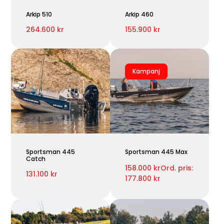
Arkip 510
Arkip 460
264.600 kr
155.900 kr
Kampanj
Sportsman 445
Sportsman 445 Max
Catch
158.000 kr
Ord. pris:
131.100 kr
177.800 kr