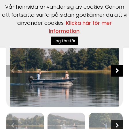
Vår hemsida använder sig av cookies. Genom
att fortsätta surfa på sidan godkänner du att vi
använder cookies.
Klicka här för mer
Start
>
Båtar
>
Linder
>
Sportsman 400
information
.
Jag förstår