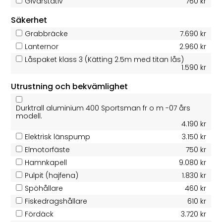
Givarstativ
760 kr
Säkerhet
Grabbräcke
7.690 kr
Lanternor
2.960 kr
Låspaket klass 3 (Kätting 2.5m med titan lås)
1.590 kr
Utrustning och bekvämlighet
Durktrall aluminium 400 Sportsman fr o m -07 års
modell.
4.190 kr
Elektrisk länspump
3.150 kr
Elmotorfäste
750 kr
Hamnkapell
9.080 kr
Pulpit (hajfena)
1.830 kr
Spöhållare
460 kr
Fiskedragshållare
610 kr
Fördäck
3.720 kr