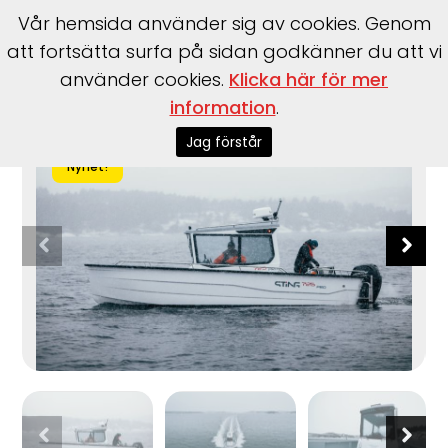
Vår hemsida använder sig av cookies. Genom
att fortsätta surfa på sidan godkänner du att vi
använder cookies.
Klicka här för mer
Start
>
Båtar
>
Sting
>
725 Pro Cabin XL
information
.
Jag förstår
Nyhet!