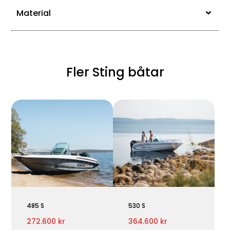
Material
Fler Sting båtar
485 S
530 S
272.600 kr
364.600 kr