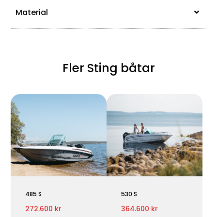
Material
Fler Sting båtar
485 S
530 S
272.600 kr
364.600 kr