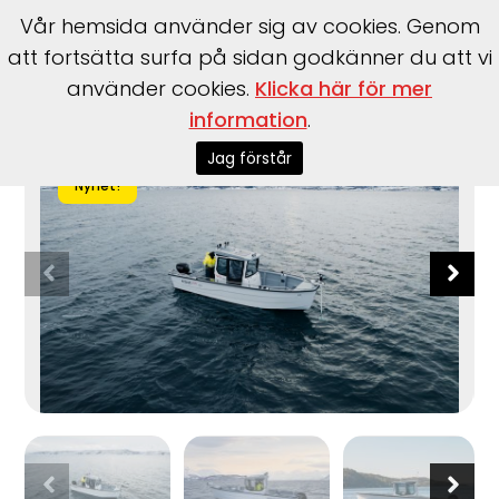
Vår hemsida använder sig av cookies. Genom
att fortsätta surfa på sidan godkänner du att vi
använder cookies.
Klicka här för mer
Start
>
Båtar
>
Sting
>
725 Pro Cabin
information
.
Jag förstår
Nyhet!