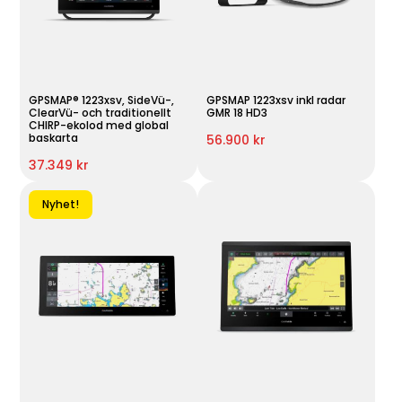
GPSMAP® 1223xsv, SideVü-,
GPSMAP 1223xsv inkl radar
ClearVü- och traditionellt
GMR 18 HD3
CHIRP-ekolod med global
baskarta
56.900 kr
37.349 kr
Nyhet!