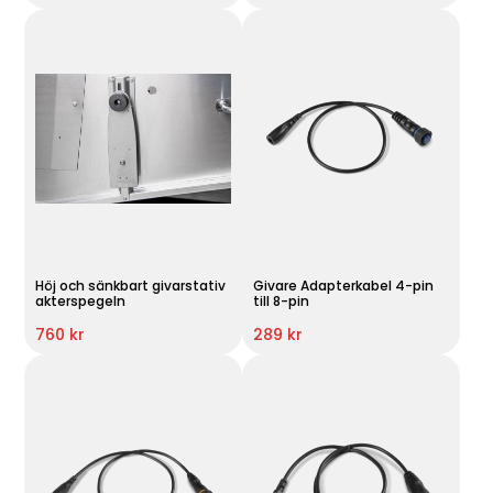
Höj och sänkbart givarstativ
Givare Adapterkabel 4-pin
akterspegeln
till 8-pin
760 kr
289 kr