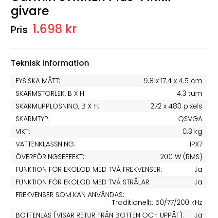
givare
1.698 kr
Teknisk information
FYSISKA MÅTT:
9.8 x 17.4 x 4.5 cm
SKÄRMSTORLEK, B X H:
4.3 tum
SKÄRMUPPLÖSNING, B X H:
272 x 480 pixels
SKÄRMTYP:
QSVGA
VIKT:
0.3 kg
VATTENKLASSNING:
IPX7
ÖVERFÖRINGSEFFEKT:
200 W (RMS)
FUNKTION FÖR EKOLOD MED TVÅ FREKVENSER:
Ja
FUNKTION FÖR EKOLOD MED TVÅ STRÅLAR:
Ja
FREKVENSER SOM KAN ANVÄNDAS:
Traditionellt: 50/77/200 kHz
BOTTENLÅS (VISAR RETUR FRÅN BOTTEN OCH UPPÅT):
Ja