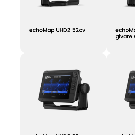
echoMap UHD2 52cv
echoMa
givare