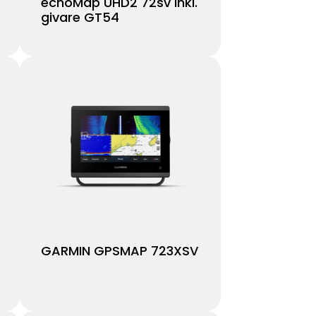
echoMap UHD2 72sv inkl.
givare GT54
GARMIN GPSMAP 723XSV