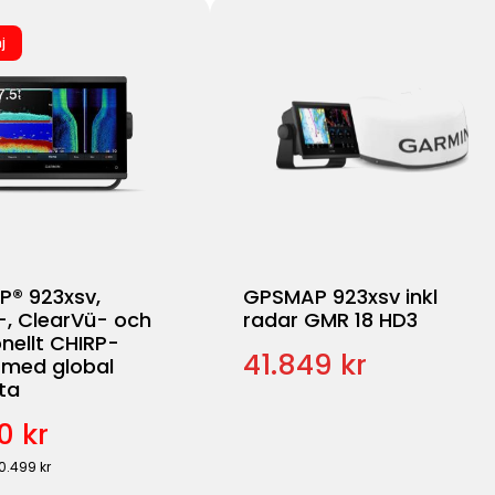
j
® 923xsv,
GPSMAP 923xsv inkl
-, ClearVü- och
radar GMR 18 HD3
onellt CHIRP-
41.849 kr
 med global
ta
0 kr
20.499 kr