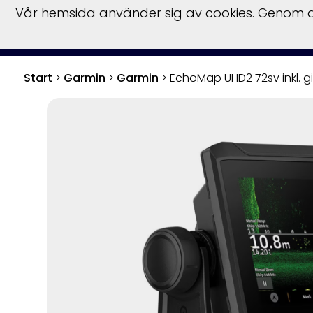
Vår hemsida använder sig av cookies. Genom at
Start
Bå
Start
>
Garmin
>
Garmin
>
EchoMap UHD2 72sv inkl. g