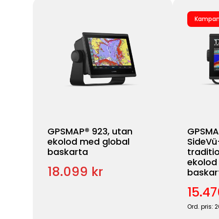
Kampan
GPSMAP® 923, utan
GPSMAP
ekolod med global
SideVü
baskarta
traditi
ekolod
18.099 kr
baskar
15.47
Ord. pris: 