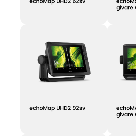
echoMap UHD2 62sv
echoMa
givare
echoMap UHD2 92sv
echoMA
givare