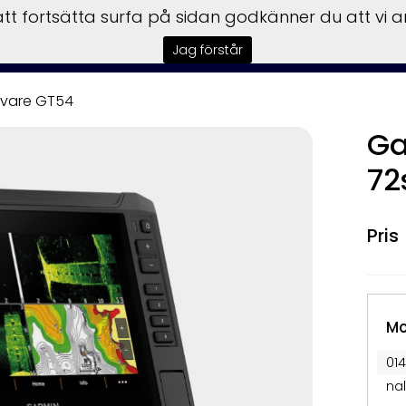
t fortsätta surfa på sidan godkänner du att vi 
tar
Båtmotorer
Båttrailer
Begagnat
Garmin
Insta
Jag förstår
ivare GT54
Ga
72
Mo
014
na