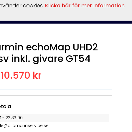
använder cookies.
Klicka här för mer information
.
llationer
Verkstad
vinterförvaring
kontakt
Övrigt
rmin echoMap UHD2
sv inkl. givare GT54
10.570 kr
tala
1 - 23 33 00
lle@bilomarinservice.se