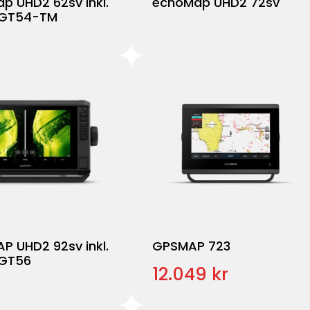
p UHD2 62sv inkl.
echoMap UHD2 72sv
 GT54-TM
P UHD2 92sv inkl.
GPSMAP 723
 GT56
12.049 kr