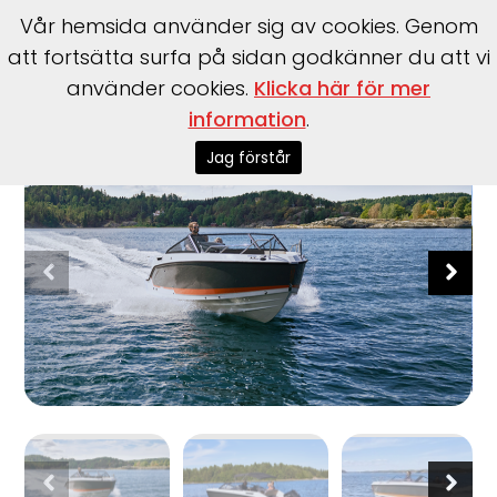
Vår hemsida använder sig av cookies. Genom
att fortsätta surfa på sidan godkänner du att vi
använder cookies.
Klicka här för mer
Start
>
Båtar
>
Uttern
>
T65
information
.
Jag förstår