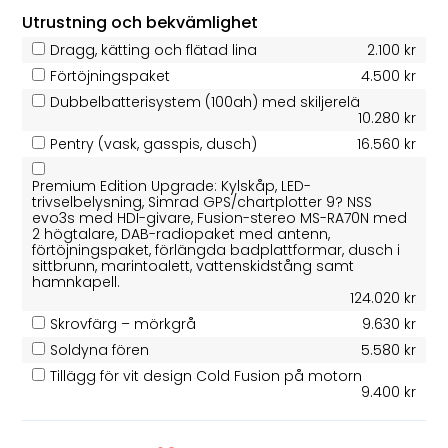
Utrustning och bekvämlighet
Dragg, kätting och flätad lina
2.100 kr
Förtöjningspaket
4.500 kr
Dubbelbatterisystem (100ah) med skiljerelä
10.280 kr
Pentry (vask, gasspis, dusch)
16.560 kr
Premium Edition Upgrade: Kylskåp, LED-
trivselbelysning, Simrad GPS/chartplotter 9? NSS
evo3s med HDI-givare, Fusion-stereo MS-RA70N med
2 högtalare, DAB-radiopaket med antenn,
förtöjningspaket, förlängda badplattformar, dusch i
sittbrunn, marintoalett, vattenskidstång samt
hamnkapell.
124.020 kr
Skrovfärg – mörkgrå
9.630 kr
Soldyna fören
5.580 kr
Tillägg för vit design Cold Fusion på motorn
9.400 kr