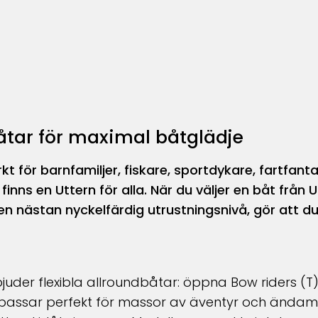
båtar för maximal båtglädje
 för barnfamiljer, fiskare, sportdykare, fartfanta
finns en Uttern för alla. När du väljer en båt från 
n nästan nyckelfärdig utrustningsnivå, gör att du
uder flexibla allroundbåtar:
öppna B
ow riders (T
passar perfekt för massor av äventyr och ändamål