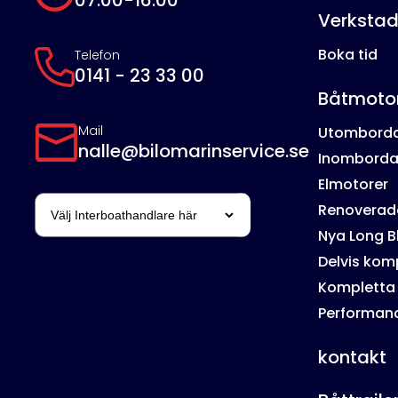
Verksta
Boka tid
Telefon
0141 - 23 33 00
Båtmoto
Mail
Utombord
nalle@bilomarinservice.se
Inomborda
Elmotorer
Renoverade
Nya Long B
Delvis kom
Kompletta
Performan
kontakt