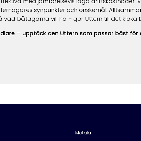
ektiva med jämförelsevis låga driftskostnader. V
ån Utternägares synpunkter och önskemål. Alltsamm
ad båtägarna vill ha – gör Uttern till det kloka 
ndlare – upptäck den Uttern som passar bäst för d
Motala