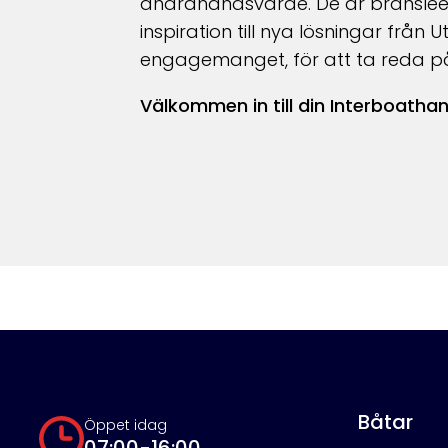
andrahandsvärde. De är bränsleeff
inspiration till nya lösningar fr
engagemanget, för att ta reda på v
Välkommen in till din Interboatha
Båtar
Öppet idag
07:00-16:00