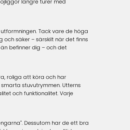
möjliggör längre turer med
 utformningen. Tack vare de höga
g och säker – särskilt när det finns
 än befinner dig
–
och det
a, roliga att köra och har
h smarta stuvutrymmen. Utterns
itet och funktionalitet.
Varje
pengarna". Dessutom har de ett bra