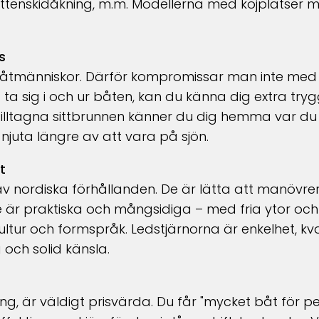
vattenskidåkning, m.m. Modellerna med kojplatser 
s
 båtmänniskor. Därför kompromissar man inte med
t ta sig i och ur båten, kan du känna dig extra tryg
lltagna sittbrunnen känner du dig hemma var du
 njuta längre av att vara på sjön.
t
v nordiska förhållanden. De är lätta att manövrer
e är praktiska och mångsidiga
–
med fria ytor oc
ultur och formspråk.
Ledstjärnorna är enkelhet, kval
och solid känsla.
ing, är väldigt prisvärda. Du får "mycket båt för 