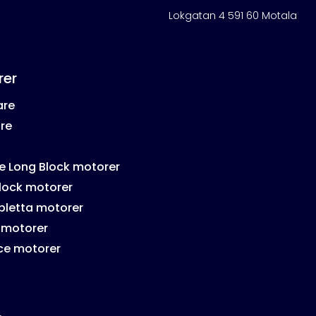
d
Lokgatan 4 591 60 Motala
rer
are
re
 Long Block motorer
lock motorer
pletta motorer
 motorer
ce motorer