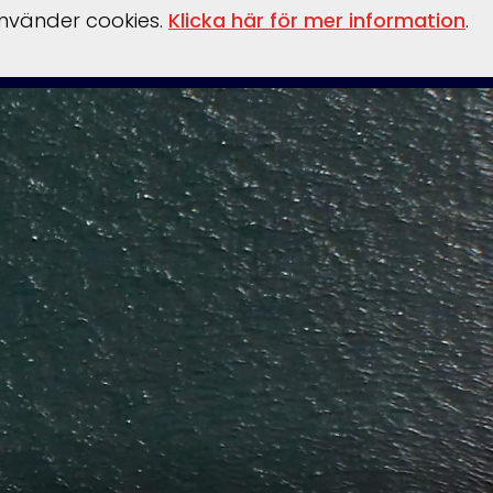
använder cookies.
Klicka här för mer information
.
llationer
Verkstad
vinterförvaring
kontakt
Övrigt