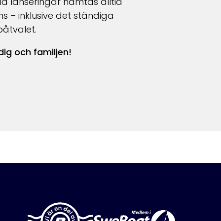
id lanseringar hämtas alltid
ans
– inklusive d
et ständiga
båtvalet.
ig och familjen!