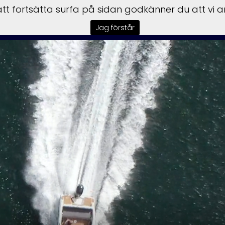
t fortsätta surfa på sidan godkänner du att vi 
tar
Båtmotorer
Båttrailer
Begagnat
Garmin
Insta
Jag förstår