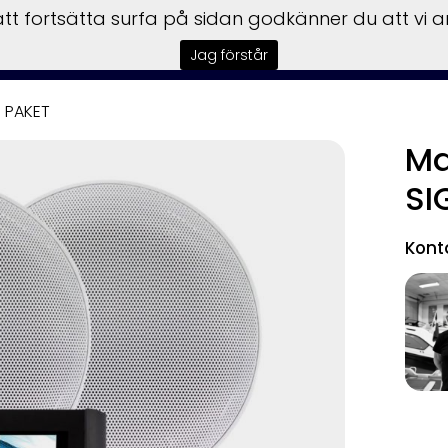
t fortsätta surfa på sidan godkänner du att vi 
Kampanjer
Båtar
Motorer
Trai
Jag förstår
 PAKET
Ma
SI
Kont