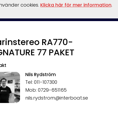
använder cookies.
Klicka här för mer information
.
ler
Tillbehör
Säljförmedling
Verkstad
Om oss
rinstereo RA770-
GNATURE 77 PAKET
akt
Nils Rydström
Tel: 011-107300
Mob: 0729-651165
nils.rydstrom@interboat.se