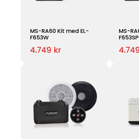
MS-RA60 Kit med EL-
MS-RA6
F653W
F653S
4.749 kr
4.749