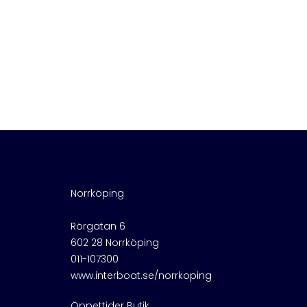
Norrköping
Rörgatan 6
602 28 Norrköping
011-107300
www.interboat.se/norrkoping
Öppettider Butik