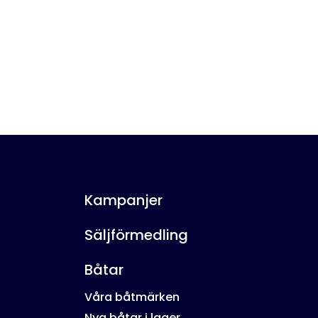
Kampanjer
Säljförmedling
Båtar
Våra båtmärken
Nya båtar i lager