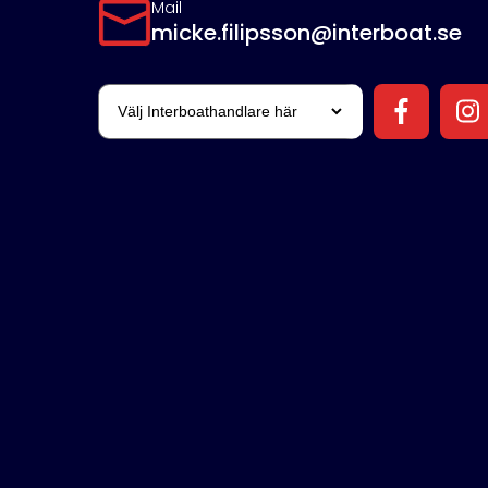
Mail
micke.filipsson@interboat.se