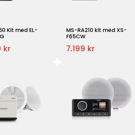
0 Kit med EL-
MS-RA210 kit med XS-
PG
F65CW
 kr
7.199 kr