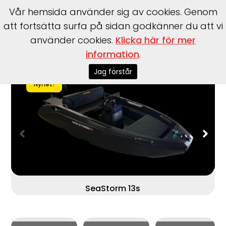
Vår hemsida använder sig av cookies. Genom
att fortsätta surfa på sidan godkänner du att vi
använder cookies.
Klicka här för mer
Start
>
Båtar
>
SeaStorm
>
13s
information
.
Jag förstår
Nyhet!
SeaStorm 13s