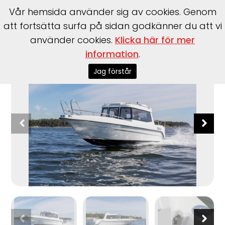
Vår hemsida använder sig av cookies. Genom
att fortsätta surfa på sidan godkänner du att vi
använder cookies.
Klicka här för mer
Start
>
Båtar
>
TG Boats
>
6.1
information
.
Jag förstår