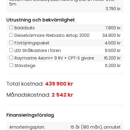
5m
3.790 kr
Utrustning och bekvämlighet
Bäddsats
7.800 kr
Dieselvärmare Webasto Airtop 2000
34.900 kr
Förtöjningspaket
4.500 kr
LED Strålkastare i fören
9.500 kr
Raymarine Axiom+ 9 RV + CPT-S givare
16.200 kr
Stävstege
5.200 kr
Total kostnad:
439 900 kr
Månadskostnad:
2 542 kr
Finansieringsförslag
Amorteringsplan:
15 år
(
180
mån), annuitet