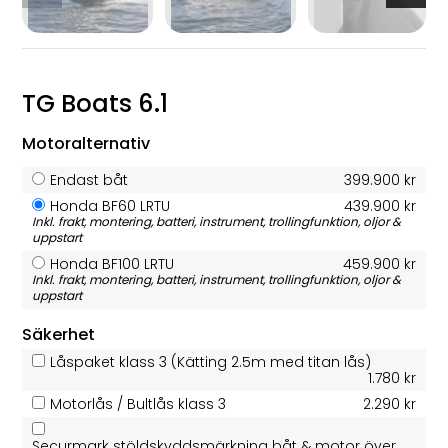
TG Boats 6.1
Motoralternativ
Endast båt
399.900 kr
Honda BF60 LRTU
439.900 kr
Inkl. frakt, montering, batteri, instrument, trollingfunktion, oljor &
uppstart
Honda BF100 LRTU
459.900 kr
Inkl. frakt, montering, batteri, instrument, trollingfunktion, oljor &
uppstart
Säkerhet
Låspaket klass 3 (Kätting 2.5m med titan lås)
1.780 kr
Motorlås / Bultlås klass 3
2.290 kr
Securmark stöldskyddsmärkning båt & motor över