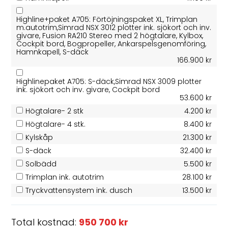
Highline+paket A705: Förtöjningspaket XL, Trimplan
m.autotrim,Simrad NSX 3012 plotter ink. sjökort och inv.
givare, Fusion RA210 Stereo med 2 högtalare, Kylbox,
Cockpit bord, Bogpropeller, Ankarspelsgenomföring,
Hamnkapell, S-däck
166.900 kr
Highlinepaket A705: S-däck,Simrad NSX 3009 plotter
ink. sjökort och inv. givare, Cockpit bord
53.600 kr
Högtalare- 2 stk
4.200 kr
Högtalare- 4 stk.
8.400 kr
Kylskåp
21.300 kr
S-däck
32.400 kr
Solbädd
5.500 kr
Trimplan ink. autotrim
28.100 kr
Tryckvattensystem ink. dusch
13.500 kr
Total kostnad:
950 700 kr