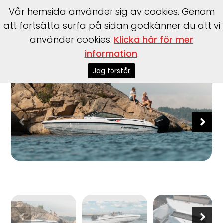
Vår hemsida använder sig av cookies. Genom
att fortsätta surfa på sidan godkänner du att vi
använder cookies.
Klicka här för mer
Start
>
Båtar
>
Nordkapp
>
Avant 705
information
.
Jag förstår