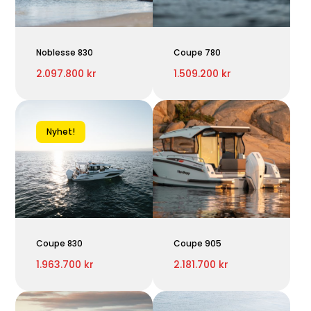
Noblesse 830
Coupe 780
2.097.800 kr
1.509.200 kr
Nyhet!
Coupe 830
Coupe 905
1.963.700 kr
2.181.700 kr