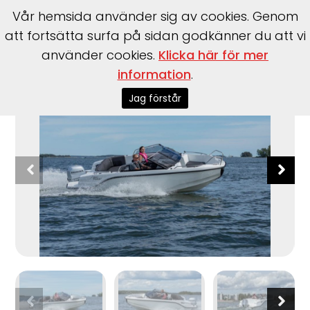
Vår hemsida använder sig av cookies. Genom
att fortsätta surfa på sidan godkänner du att vi
använder cookies.
Klicka här för mer
Start
>
Båtar
>
Silver
>
Puma BRz
information
.
Jag förstår