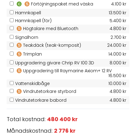
Förtöjningspaket med väska
4.100 kr
Hamnkapell
13.500 kr
Hamnkapell (för)
5.400 kr
Högtalare med Bluetooth
4.800 kr
Signalhorn
2.700 kr
Teakdäck (teak-komposit)
24.000 kr
Trimplan
14.000 kr
Uppgradering givare Chrip RV 100 3D
8.000 kr
Uppgradering till Raymarine Axiom+ 12 RV
16.500 kr
Vattenskidbåge
10.000 kr
Vindrutetorkare styrbord
4.800 kr
Vindrutetorkare babord
4.800 kr
Total kostnad:
480 400 kr
Månadskostnad:
2 776 kr