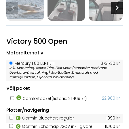
Victory 500 Open
Motoralternativ
Mercury F80 ELPT EFI
373.730 kr
Inkl. Montering, Active Trim, First Mate (startspärr med man-
överbord-övervakning), Startbatteri, Smartcraft med
trollingfunktion, Oljor och provkörning
Välj paket
22.900 kr
Comfortpaket
(listpris: 21.469 kr)
Plotter/navigering
Garmin Bluechart regular
1.899 kr
Garmin Echomap 72CV inkl. givare
11.700 kr