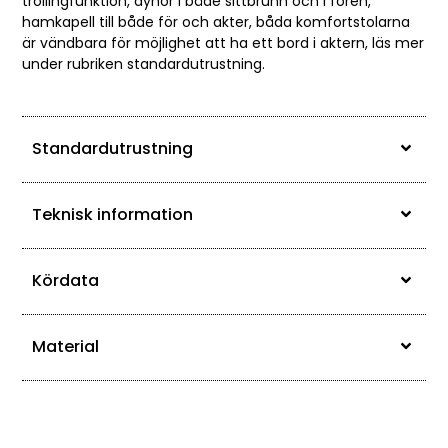
trollingfunktion, dynor i både sittbrunn och i fören,
hamkapell till både för och akter,
båda komfortstolarna
är vändbara för möjlighet att ha ett bord i aktern, läs mer
under rubriken standardutrustning.
Standardutrustning
Teknisk information
Kördata
Material