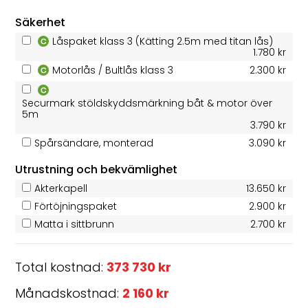
Säkerhet
Låspaket klass 3 (Kätting 2.5m med titan lås)
1.780 kr
Motorlås / Bultlås klass 3
2.300 kr
Securmark stöldskyddsmärkning båt & motor över
5m
3.790 kr
Spårsändare, monterad
3.090 kr
Utrustning och bekvämlighet
Akterkapell
13.650 kr
Förtöjningspaket
2.900 kr
Matta i sittbrunn
2.700 kr
Total kostnad:
373 730 kr
Månadskostnad:
2 160 kr