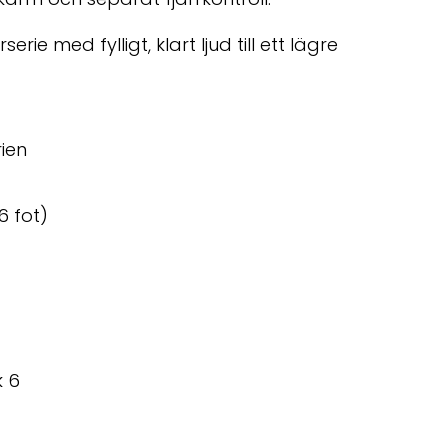
ie med fylligt, klart ljud till ett lägre
rien
 fot)
k 6