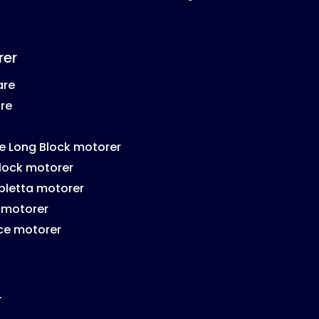
rer
are
re
 Long Block motorer
lock motorer
pletta motorer
 motorer
ce motorer
r