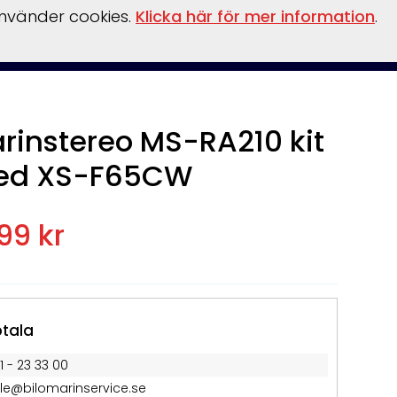
använder cookies.
Klicka här för mer information
.
llationer
Verkstad
vinterförvaring
kontakt
Övrigt
rinstereo MS-RA210 kit
ed XS-F65CW
199 kr
tala
1 - 23 33 00
lle@bilomarinservice.se