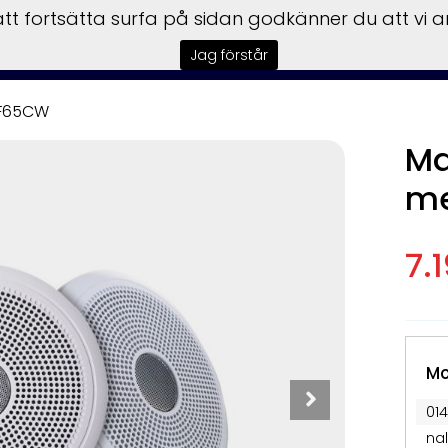
t fortsätta surfa på sidan godkänner du att vi 
tar
Båtmotorer
Båttrailer
Begagnat
Garmin
Insta
Jag förstår
-F65CW
Ma
m
7.
Mo
014
na