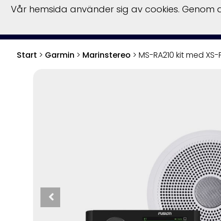
Vår hemsida använder sig av cookies. Genom at
Start
Bå
Start
>
Garmin
>
Marinstereo
>
MS-RA210 kit med XS