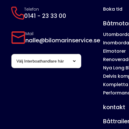
Boka tid
Telefon
0141 - 23 33 00
Båtmoto
Mail
Utombord
nalle@bilomarinservice.se
Inomborda
Elmotorer
Renoverade
Nya Long B
Delvis kom
Kompletta
Performan
kontakt
Båttraile