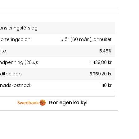
ansieringsförslag
orteringsplan:
5 år (60 mån), annuitet
nta:
5,45%
ndpenning (20%):
1.439,80 kr
editbelopp:
5.759,20 kr
nadskostnad:
110 kr
Gör egen kalkyl