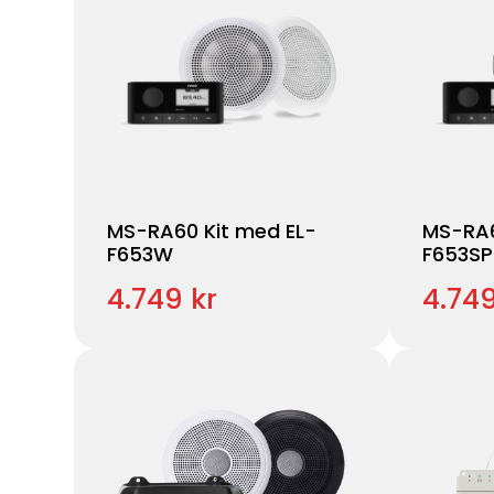
MS-RA60 Kit med EL-
MS-RA6
F653W
F653S
4.749 kr
4.749