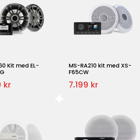
0 Kit med EL-
MS-RA210 kit med XS-
PG
F65CW
 kr
7.199 kr