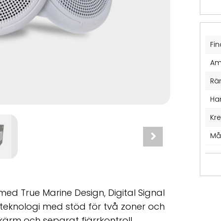
Fin
Am
Rä
Ha
Kr
Må
med True Marine Design, Digital Signal
 teknologi med stöd för två zoner och
skärm och separat fjärrkontroll.