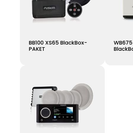
BB100 XS65 BlackBox-
WB675
PAKET
BlackB