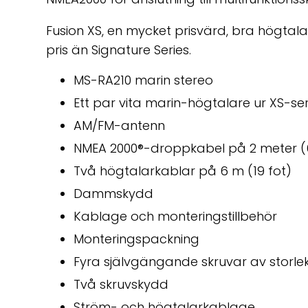
Fusion XS, en mycket prisvärd, bra högtalarser
pris än Signature Series.
MS-RA210 marin stereo
Ett par vita marin-högtalare ur XS-se
AM/FM-antenn
NMEA 2000®-droppkabel på 2 meter (6
Två högtalarkablar på 6 m (19 fot)
Dammskydd
Kablage och monteringstillbehör
Monteringspackning
Fyra självgängande skruvar av storle
Två skruvskydd
Ström- och högtalarkablage