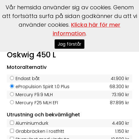
Vår hemsida använder sig av cookies. Genom
att fortsätta surfa på sidan godkänner du att vi
använder cookies.
Klicka här för mer
Start
>
Båtar
>
Oskwig
>
450 L
information
.
Jag förstår
Oskwig 450 L
Motoralternativ
Endast båt
41.900 kr
ePropulsion Spirit 1.0 Plus
68.300 kr
Mercury F9.9 MLH
73.190 kr
Mercury F25 MLH EFI
87.895 kr
Utrustning och bekvämlighet
Aluminiumdurk
4.490 kr
Grabbräcken i rostfritt
1.150 kr