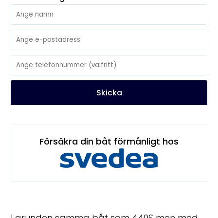
Skicka
Försäkra din båt förmånligt hos
I grunden samma båt som 440S men med