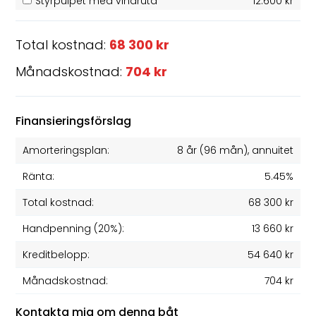
Styrpulpet med vindruta
12.600 kr
Total kostnad:
68 300 kr
Månadskostnad:
704 kr
Finansieringsförslag
Amorteringsplan:
8 år
(
96
mån), annuitet
Ränta:
5.45%
Total kostnad:
68 300 kr
Handpenning (20%):
13 660 kr
Kreditbelopp:
54 640 kr
Månadskostnad:
704 kr
Kontakta mig om denna båt