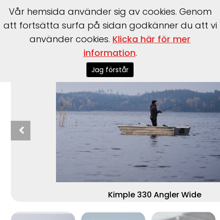
Vår hemsida använder sig av cookies. Genom
att fortsätta surfa på sidan godkänner du att vi
använder cookies.
Klicka här för mer
Start
>
Båtar
>
Kimple
>
330 Angler Wide
information
.
Jag förstår
Kimple 330 Angler Wide