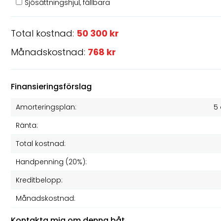
Sjösättningshjul, fällbara
Total kostnad:
50 300 kr
Månadskostnad:
768 kr
Finansieringsförslag
Amorteringsplan:
5 
Ränta:
Total kostnad:
Handpenning (20%):
Kreditbelopp:
Månadskostnad:
Kontakta mig om denna båt