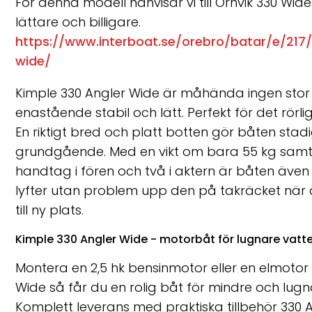
För denna modell hänvisar vi till Örnvik 330 Wi
lättare och billigare.
https://www.interboat.se/orebro/batar/e/217
wide/
Kimple 330 Angler Wide är måhända ingen sto
enastående stabil och lätt. Perfekt för det rörliga
En riktigt bred och platt botten gör båten stad
grundgående. Med en vikt om bara 55 kg samt 
handtag i fören och två i aktern är båten även 
lyfter utan problem upp den på takräcket när du
till ny plats.
Kimple 330 Angler Wide - motorbåt för lugnare vatte
Montera en 2,5 hk bensinmotor eller en elmotor
Wide så får du en rolig båt för mindre och lug
Komplett leverans med praktiska tillbehör 330 