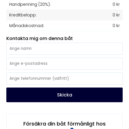
Handpenning (20%):
0 kr
Kreditbelopp:
0 kr
Månadskostnad:
0 kr
Kontakta mig om denna båt
Skicka
Försäkra din båt förmånligt hos