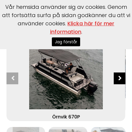
Vår hemsida använder sig av cookies. Genom
att fortsätta surfa på sidan godkänner du att vi
använder cookies.
Klicka här för mer
Start
>
Båtar
>
Örnvik
>
670p
information
.
Jag förstår
Örnvik 670P