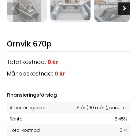
Örnvik 670p
Total kostnad:
0 kr
Månadskostnad:
0 kr
Finansieringsförslag
Amorteringsplan:
5 år
(
60
mån), annuitet
Ränta:
5.45%
Total kostnad:
0 kr